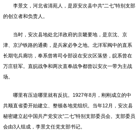
李景文，河北省清苑人，是原安次县中共“二七”特别支部
的创立者和负责人。
当时，安次县地处北洋政府的京畿要地，是京沈、京
津、京沪铁路的通衢，是兵家必争之地。北洋军阀中的直系
长期屯兵廊坊，奉系曾将司令部设在安次区落垡，皖系曾在
万庄驻军。直皖战争和两次直奉战争都曾以安次一带为主战
场。
哪里有压迫哪里就有反抗。1927年8月，刚刚成立的中
共顺直省委开始建立、整顿各地党组织。当年12月，安次县
秘密建立起中国共产党安次“二七”特别支部委员会。支部委员
会由3人组成，李景文任党支部书记。