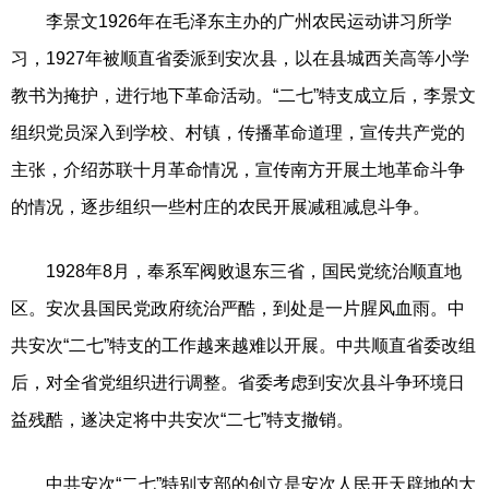
李景文1926年在毛泽东主办的广州农民运动讲习所学
习，1927年被顺直省委派到安次县，以在县城西关高等小学
教书为掩护，进行地下革命活动。“二七”特支成立后，李景文
组织党员深入到学校、村镇，传播革命道理，宣传共产党的
主张，介绍苏联十月革命情况，宣传南方开展土地革命斗争
的情况，逐步组织一些村庄的农民开展减租减息斗争。
1928年8月，奉系军阀败退东三省，国民党统治顺直地
区。安次县国民党政府统治严酷，到处是一片腥风血雨。中
共安次“二七”特支的工作越来越难以开展。中共顺直省委改组
后，对全省党组织进行调整。省委考虑到安次县斗争环境日
益残酷，遂决定将中共安次“二七”特支撤销。
中共安次“二七”特别支部的创立是安次人民开天辟地的大