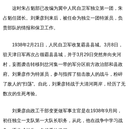
这时朱占魁部已改编为冀中人民自卫军独立第一团，朱
占魁任团长。刘秉彦到来后，被任命为独立一团特派员，负
责部队的情报和保卫工作。
1938年2月21日，人民自卫军收复霸县县城。3月8日，
驻天津日军再次占领霸县县城，并于3月29日突然奔向夹河
村，妄图袭击转移到岔河集一带的军分区前方政治部和县政
府。刘秉彦作为特派员，参与指挥了狙击敌人的战斗，粉碎
了敌人的“扫荡”。自此，刘秉彦转战于大清河两岸，经历了无
数次的生死考验。
刘秉彦由政工干部变更做军事主官是在1938年9月间，
初任独立一支队第一大队长职务，从此，他在战争中学习战