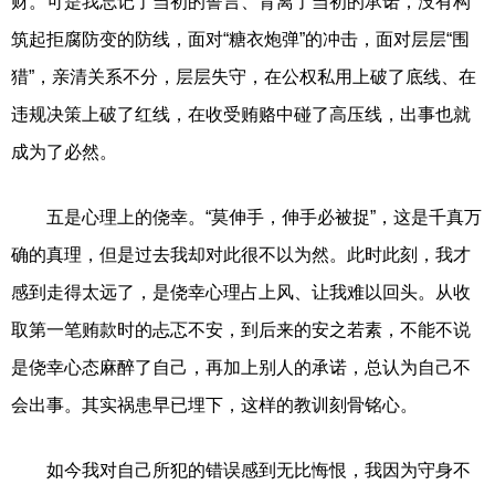
财。可是我忘记了当初的誓言、背离了当初的承诺，没有构
筑起拒腐防变的防线，面对“糖衣炮弹”的冲击，面对层层“围
猎”，亲清关系不分，层层失守，在公权私用上破了底线、在
违规决策上破了红线，在收受贿赂中碰了高压线，出事也就
成为了必然。
五是心理上的侥幸。“莫伸手，伸手必被捉”，这是千真万
确的真理，但是过去我却对此很不以为然。此时此刻，我才
感到走得太远了，是侥幸心理占上风、让我难以回头。从收
取第一笔贿款时的忐忑不安，到后来的安之若素，不能不说
是侥幸心态麻醉了自己，再加上别人的承诺，总认为自己不
会出事。其实祸患早已埋下，这样的教训刻骨铭心。
如今我对自己所犯的错误感到无比悔恨，我因为守身不