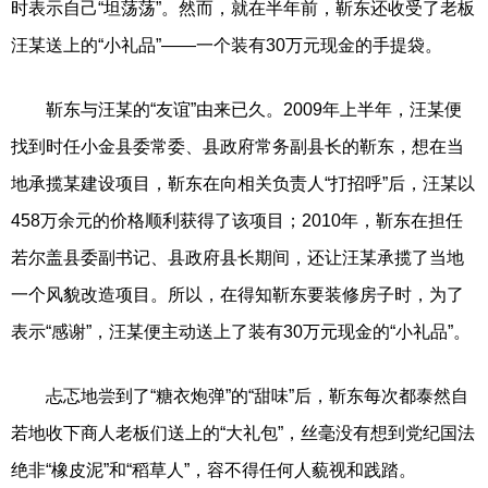
时表示自己“坦荡荡”。然而，就在半年前，靳东还收受了老板
汪某送上的“小礼品”——一个装有30万元现金的手提袋。
靳东与汪某的“友谊”由来已久。2009年上半年，汪某便
找到时任小金县委常委、县政府常务副县长的靳东，想在当
地承揽某建设项目，靳东在向相关负责人“打招呼”后，汪某以
458万余元的价格顺利获得了该项目；2010年，靳东在担任
若尔盖县委副书记、县政府县长期间，还让汪某承揽了当地
一个风貌改造项目。所以，在得知靳东要装修房子时，为了
表示“感谢”，汪某便主动送上了装有30万元现金的“小礼品”。
忐忑地尝到了“糖衣炮弹”的“甜味”后，靳东每次都泰然自
若地收下商人老板们送上的“大礼包”，丝毫没有想到党纪国法
绝非“橡皮泥”和“稻草人”，容不得任何人藐视和践踏。