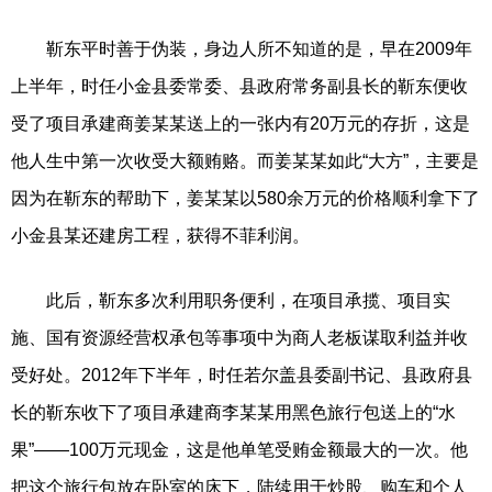
靳东平时善于伪装，身边人所不知道的是，早在2009年
上半年，时任小金县委常委、县政府常务副县长的靳东便收
受了项目承建商姜某某送上的一张内有20万元的存折，这是
他人生中第一次收受大额贿赂。而姜某某如此“大方”，主要是
因为在靳东的帮助下，姜某某以580余万元的价格顺利拿下了
小金县某还建房工程，获得不菲利润。
此后，靳东多次利用职务便利，在项目承揽、项目实
施、国有资源经营权承包等事项中为商人老板谋取利益并收
受好处。2012年下半年，时任若尔盖县委副书记、县政府县
长的靳东收下了项目承建商李某某用黑色旅行包送上的“水
果”——100万元现金，这是他单笔受贿金额最大的一次。他
把这个旅行包放在卧室的床下，陆续用于炒股、购车和个人