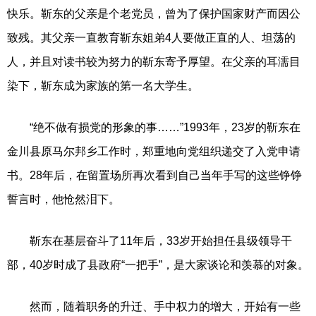
快乐。靳东的父亲是个老党员，曾为了保护国家财产而因公
致残。其父亲一直教育靳东姐弟4人要做正直的人、坦荡的
人，并且对读书较为努力的靳东寄予厚望。在父亲的耳濡目
染下，靳东成为家族的第一名大学生。
“绝不做有损党的形象的事……”1993年，23岁的靳东在
金川县原马尔邦乡工作时，郑重地向党组织递交了入党申请
书。28年后，在留置场所再次看到自己当年手写的这些铮铮
誓言时，他怆然泪下。
靳东在基层奋斗了11年后，33岁开始担任县级领导干
部，40岁时成了县政府“一把手”，是大家谈论和羡慕的对象。
然而，随着职务的升迁、手中权力的增大，开始有一些