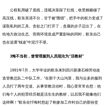
公权私用破了底线，违规决策踩了红线，收受贿赂碰了
高压线，靳东亲清不分，甘于被“围猎”，把手中的权力变成了
谋取私利的工具。贪欲之门打开了，贪腐的步子迈出了，在
给地方政治生态、营商环境造成严重影响的同时，靳东自己
也在追逐“钱途”中泥泞不堪。
3悔不当初，曾管理服刑人员现沦为“活教材”
1991年7月，大学毕业的靳东来到四川新康石棉劳动改
造管教总队二中队工作。“在那个大山沟里，我与众多的服刑
人员打了两年交道。从事管教活动时，我心里常常在想：他
们每个人的犯罪经历都是活生生的教材，以后我不能像他们
这样啊！”靳东在忏悔时想起了刚参加工作时自己的那份坚