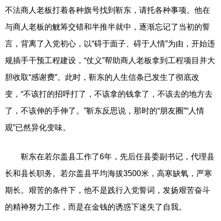
不法商人老板打着各种旗号找到靳东，请托各种事项。他在
与商人老板的觥筹交错和半推半就中，逐渐忘记了当初的誓
言，背离了入党初心，以“碍于面子、碍于人情”为由，开始违
规插手干预工程建设，“仗义”帮助商人老板拿到工程项目并大
胆收取“感谢费”。此时，靳东的人生信条已发生了彻底改
变，“不该打的招呼打了，不该拿的钱拿了，不该去的地方去
了，不该伸的手伸了。”靳东反思说，那时的“朋友圈”“人情
观”已然异化变味。
靳东在若尔盖县工作了6年，先后任县委副书记，代理县
长和县长职务。若尔盖县平均海拔3500米，高寒缺氧，严寒
期长。艰苦的条件下，他不是践行入党誓词，发扬艰苦奋斗
的精神努力工作，而是在金钱的诱惑下迷失了自我。