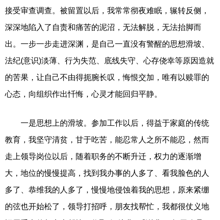
接受审查调查。被留置以后，我常常彻夜难眠，辗转反侧，
深深地陷入了自责和痛苦的泥沼，无法解脱，无法抬脚而
出。一步一步走进深渊，是自己一直没有警醒的思想滑坡、
法纪(意识)淡薄、行为失范、底线失守、心存侥幸等原因造就
的苦果，让自己不由得扼腕长叹，悔恨交加，唯有以赎罪的
心态，向组织作出忏悔，心灵才能回归平静。
一是思想上的滑坡。参加工作以后，得益于家庭的传统
教育，我坚守清贫，甘于吃苦，能忍常人之所不能忍，然而
走上领导岗位以后，随着职务的不断升迁，权力的逐渐增
大，地位的慢慢提高，找到我办事的人多了、看我脸色的人
多了、恭维我的人多了，慢慢地侵蚀着我的思想，原来紧绷
的弦也开始松了，领导打招呼，朋友找帮忙，我都很仗义地