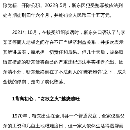
除党籍、开除公职。2022年5月，靳东因犯受贿罪被依法判
处有期徒刑四年六个月，并处罚金人民币三十五万元。
2021年10月，在接受组织谈话时，靳东矢口否认了与李
某某等商人老板之间存在不正当经济利益关系，并多次表示
其所讲属实，愿承担一切责任和后果。但几十天后，被采取
留置措施的靳东便将自己的严重违纪违法事实和盘托出。因
亲清不分，靳东最终倒在了不法商人的“糖衣炮弹”之下，成为
金钱的俘虏，走向了腐化堕落。
1背离初心，“贪欲之火”越烧越旺
1970年，靳东出生在金川县一个普通家庭，全家仅靠父
亲的工资和几亩土地艰难度日，但一家人依然生活得温馨而