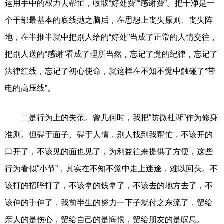
运用手中的权力去帮忙，收取“好处费”“感谢费”。把干净是一
个干部最基本的底线抛之脑后，在思想上丧失原则、丧失阵
地，在半推半就中把别人给的“好处”当成了正常的人情交往，
把别人送的“感谢”看成了理所当然，忘记了党的纪律，忘记了
法律红线，忘记了初心使命，就这样在不知不觉中触碰了“带
电的高压线”。
二是行为上的失范。曾几何时，我把“防微杜渐”作为修身
准则。但碍于面子、碍于人情，别人找到我帮忙，不该开的
口开了，不该见的面也见了，为利益往来提供了方便，这些
行为看似“小节”，其实在不知不觉中走上迷途，难以回头。不
该打的招呼打了，不该拿的钱拿了，不该去的地方去了，不
该伸的手伸了，我前半生的努力一下子就付之东流了，留给
亲人的是伤心，留给自己的是悔恨，留给朋友的是叹息。