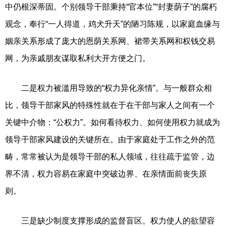
中仍根深蒂固。个别领导干部秉持“官本位”“封妻荫子”的腐朽
观念，奉行“一人得道，鸡犬升天”的陋习陈规，以家庭血缘与
姻亲关系形成了庞大的恩荫关系网、裙带关系网和权钱交易
网，为亲戚朋友谋取私利大开方便之门。
二是权力被滥用导致的“权力异化亲情”。与一般群众相
比，领导干部家风的特殊性就在于在干部与家人之间有一个
关键中介物：“公权力”。如何看待权力、如何使用权力就成为
领导干部家风建设的关键所在。由于家庭处于工作之外的范
畴，常常被认为是领导干部的私人领域，往往疏于监管，边
界不清，权力容易在家庭中突破边界、在亲情面前丧失原
则。
三是缺少制度支撑形成的监督盲区。权力使人的欲望容