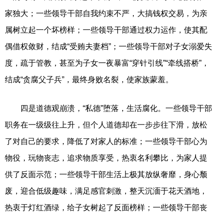
家独大；一些领导干部自我约束不严，大搞钱权交易，为亲
属树立起一个坏榜样；一些领导干部通过权力运作，使其配
偶借权敛财，结成“受贿夫妻档”；一些领导干部对子女溺爱失
度，疏于管教，甚至为子女一夜暴富“穿针引线”“牵线搭桥”，
结成“贪腐父子兵”，最终身败名裂，使家族蒙羞。
四是道德观崩溃，“私德”堕落，生活腐化。一些领导干部
职务在一级级往上升，但个人道德却在一步步往下滑，放松
了对自己的要求，降低了对家人的标准；一些领导干部心为
物役，玩物丧志，追求物质享受，热衷名利攀比，为家人提
供了反面示范；一些领导干部生活上极其放纵奢靡，身心颓
废，迎合低级趣味，满足感官刺激，整天沉湎于花天酒地，
热衷于灯红酒绿，给子女树起了反面榜样；一些领导干部丧