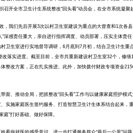
组织召开全市卫生计生系统整改“回头看”动员会，在全市系统凝聚
，我们先后开展3次以村卫生室建设为重点的大督查和1次各县(市
人”深感责任重大，亲自进行指挥调度、动员部署，压实主体责
村卫生室进行实地督导调研，6月底到7月初，结合卫生计生重点工
整改落实进度。截至目前，全市共重新建设村卫生室32个，修缮15
体整改方案，正在扎实推进。此外，加快拨付财政专项资金2150
推动全局，把抓整改“回头看”工作与以健康家庭照护模式为中心的
、实施家庭医生签约服务、打造智慧卫生计生体系结合起来，重
康家庭”打好基础、做好保障。
看病就医的感受意识，进一步打通服务群众“最后一公里”问题