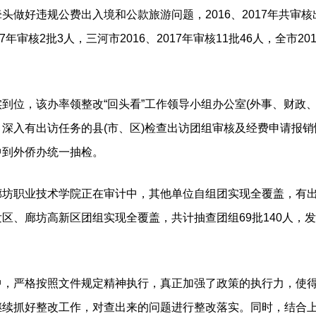
好违规公费出入境和公款旅游问题，2016、2017年共审核出
017年审核2批3人，三河市2016、2017年审核11批46人，全市2
，该办率领整改“回头看”工作领导小组办公室(外事、财政、审
深入有出访任务的县(市、区)检查出访团组审核及经费申请报销
中到外侨办统一抽检。
职业技术学院正在审计中，其他单位自组团实现全覆盖，有出
区、廊坊高新区团组实现全覆盖，共计抽查团组69批140人，
严格按照文件规定精神执行，真正加强了政策的执行力，使得全
继续抓好整改工作，对查出来的问题进行整改落实。同时，结合