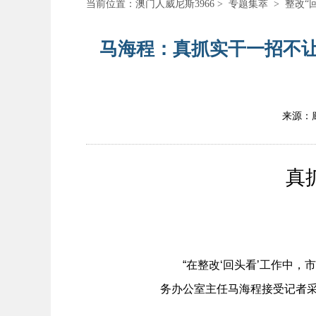
当前位置：
澳门人威尼斯3966
>
专题集萃
>
整改“
马海程：真抓实干一招不让
来源：
真抓实
“在整改‘回头看’工作中，市
务办公室主任马海程接受记者