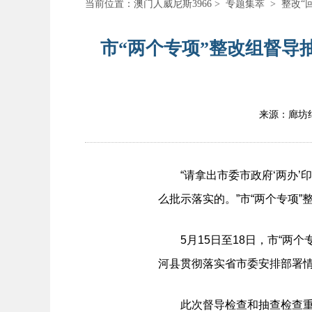
当前位置：
澳门人威尼斯3966
>
专题集萃
>
整改“
市“两个专项”整改组督导
来源：廊坊
“请拿出市委市政府‘两办’印
么批示落实的。”市“两个专项
5月15日至18日，市“两个
河县贯彻落实省市委安排部署
此次督导检查和抽查检查重点