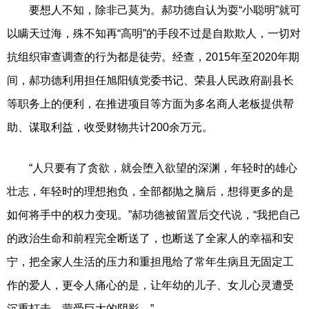
要想人不知，除非己莫为。郝功德自认为耍“小聪明”就可
以瞒天过海，殊不知再“高明”的手段不过是自欺欺人，一切对
抗组织审查调查的行为都是徒劳。经查，2015年至2020年期
间，郝功德利用担任旭阳镇党委书记、荣县人民政府副县长
等职务上的便利，在推进项目等方面为多名商人老板提供帮
助、谋取利益，收受财物共计200余万元。
“人只要有了贪欲，就会堕入欲望的深渊，年轻时的雄心
壮志，年轻时的理想抱负，全部都抛之脑后，想得更多的是
如何将手中的权力变现。”郝功德被留置后交代说，“我把自己
的政治生命和前程完全断送了，也断送了全家人的幸福和安
宁，把全家人生活的压力和重担甩给了常年生病且无固定工
作的爱人，更令人痛心的是，让年幼的儿子、女儿心灵遭受
沉重打击，蒙受巨大的阴影。”