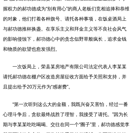
握权力的郝功德成为“别有用心”的商人老板们竞相追捧和恭维
的对象，他们打着各种旗号、请托各种事项，在饭桌酒局上
与郝功德推杯换盏。在享乐主义和拜金主义等不良社会风气
的影响侵蚀下，郝功德心中的贪念似野草般疯长，追求金钱
和物质的欲望也愈发强烈。
一次饭局上，荣县某房地产有限公司法定代表人李某某
请托郝功德在棚户区改造房屋征收方面给予关照和支持，并
且提出给予20万元作为“感谢费”。
“第一次听到这么大的金额，我既兴奋又害怕，经过一番
心理斗争后，贪欲最终战胜了理智，我接受了请托。”因为长
期与李某某吃吃喝喝、交往在同一个“圈子”里，郝功德感觉李