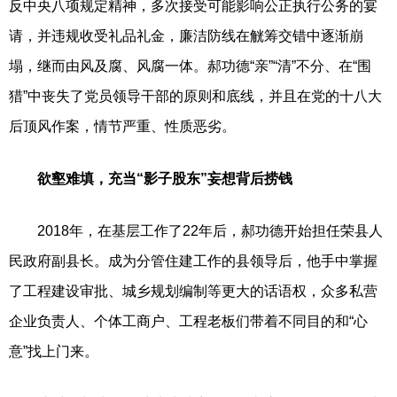
反中央八项规定精神，多次接受可能影响公正执行公务的宴
请，并违规收受礼品礼金，廉洁防线在觥筹交错中逐渐崩
塌，继而由风及腐、风腐一体。郝功德“亲”“清”不分、在“围
猎”中丧失了党员领导干部的原则和底线，并且在党的十八大
后顶风作案，情节严重、性质恶劣。
欲壑难填，充当“影子股东”妄想背后捞钱
2018年，在基层工作了22年后，郝功德开始担任荣县人
民政府副县长。成为分管住建工作的县领导后，他手中掌握
了工程建设审批、城乡规划编制等更大的话语权，众多私营
企业负责人、个体工商户、工程老板们带着不同目的和“心
意”找上门来。