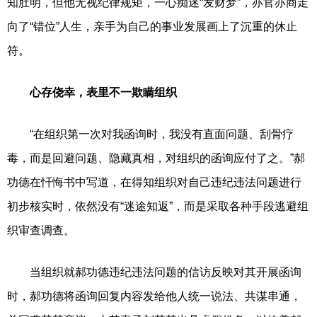
知肚明，但他无视纪律规矩，一心痴迷“发财梦”，亦官亦商走
向了“错位”人生，亲手为自己的事业发展画上了沉重的休止
符。
心存侥幸，表里不一欺瞒组织
“在组织第一次对我函询时，我没有直面问题、刮骨疗
毒，而是回避问题、隐藏真相，对组织的函询应付了之。”郝
功德在忏悔书中写道，在得知组织对自己违纪违法问题进行
初步核实时，依然没有“迷途知返”，而是采取各种手段逃避组
织审查调查。
当组织就郝功德违纪违法问题的信访反映对其开展函询
时，郝功德将函询回复内容发给他人统一说法、共谋串通，