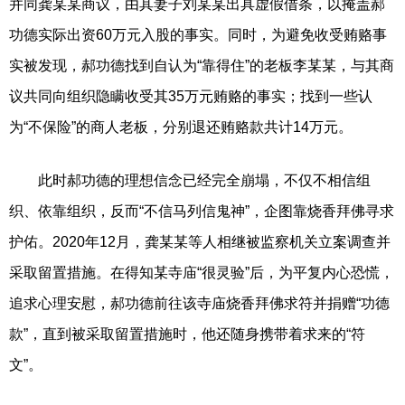
并同龚某某商议，由其妻子刘某某出具虚假借条，以掩盖郝
功德实际出资60万元入股的事实。同时，为避免收受贿赂事
实被发现，郝功德找到自认为“靠得住”的老板李某某，与其商
议共同向组织隐瞒收受其35万元贿赂的事实；找到一些认
为“不保险”的商人老板，分别退还贿赂款共计14万元。
此时郝功德的理想信念已经完全崩塌，不仅不相信组
织、依靠组织，反而“不信马列信鬼神”，企图靠烧香拜佛寻求
护佑。2020年12月，龚某某等人相继被监察机关立案调查并
采取留置措施。在得知某寺庙“很灵验”后，为平复内心恐慌，
追求心理安慰，郝功德前往该寺庙烧香拜佛求符并捐赠“功德
款”，直到被采取留置措施时，他还随身携带着求来的“符
文”。