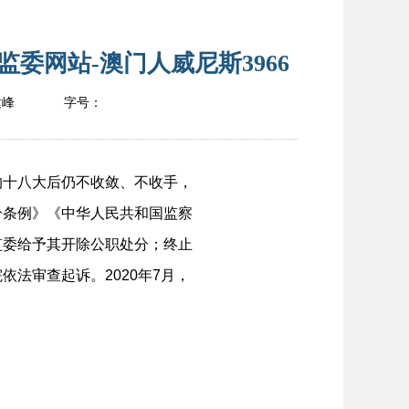
委网站-澳门人威尼斯3966
建峰
字号：
十八大后仍不收敛、不收手，
分条例》《中华人民共和国监察
监委给予其开除公职处分；终止
法审查起诉。2020年7月，
。