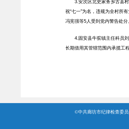
3.安次区北史家务乡古县村党支
祝“七一”为名，违规为全村所
冯宪强等5人受到党内警告处分
4.固安县牛驼镇主任科员刘海
长期借用其管辖范围内承揽工
©中共廊坊市纪律检查委员会