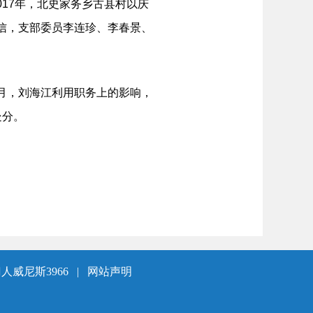
017年，北史家务乡古县村以庆
庆信，支部委员李连珍、李春景、
3月，刘海江利用职务上的影响，
处分。
人威尼斯3966
|
网站声明