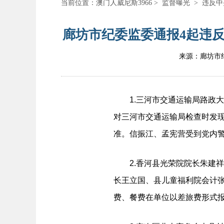
当前位置：
澳门人威尼斯3966
>
监督曝光
>
违反中
廊坊市纪委监委通报4起违反
来源：廊坊市
1.三河市交通运输局路政大队
对三河市交通运输局检查时发
准。信振江、孟宪营受到党内
2.香河县光荣院院长朱建祥等
长王立国、县儿童福利院会计
费、餐费在单位以差旅费形式