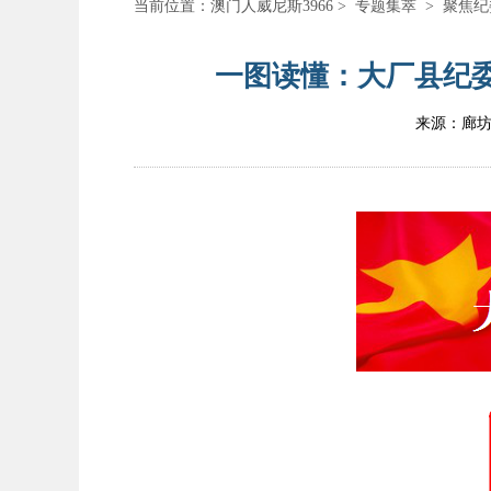
当前位置：
澳门人威尼斯3966
>
专题集萃
>
聚焦纪
一图读懂：大厂县纪委
来源：廊