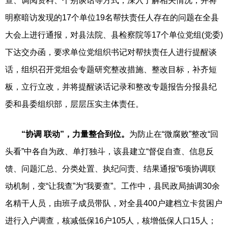
查、调阅资料、个别谈话等方式，深入了解相关情况，并将
明察暗访发现的17个单位19名帮扶责任人存在的问题在全县
大会上进行通报，对县法院、县检察院等17个单位党组(党委)
下达交办函，要求单位党组织书记对帮扶责任人进行提醒谈
话，组织召开党组会专题研究整改措施、整改目标，补齐短
板，立行立改，并将提醒谈话记录和整改专题报告分报县纪
委和县委组织部，层层压实主体责任。
“协调 联动”，力量整合到位。
为防止在“微腐败”整改“回
头看”中各自为政、单打独斗，该县建立“督促自查、信息反
馈、问题汇总、分类处置、执纪问责、结果通报”6项协调联
动机制，变“让我查”为“我要查”。工作中，县民政局抽调30余
名精干人员，由班子成员带队，对全县400户建档立卡贫困户
进行入户调查，核减低保16户105人，核增低保人口15人；