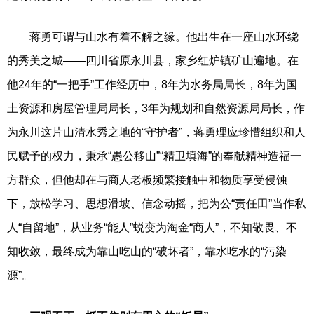
蒋勇可谓与山水有着不解之缘。他出生在一座山水环绕
的秀美之城——四川省原永川县，家乡红炉镇矿山遍地。在
他24年的“一把手”工作经历中，8年为水务局局长，8年为国
土资源和房屋管理局局长，3年为规划和自然资源局局长，作
为永川这片山清水秀之地的“守护者”，蒋勇理应珍惜组织和人
民赋予的权力，秉承“愚公移山”“精卫填海”的奉献精神造福一
方群众，但他却在与商人老板频繁接触中和物质享受侵蚀
下，放松学习、思想滑坡、信念动摇，把为公“责任田”当作私
人“自留地”，从业务“能人”蜕变为淘金“商人”，不知敬畏、不
知收敛，最终成为靠山吃山的“破坏者”，靠水吃水的“污染
源”。