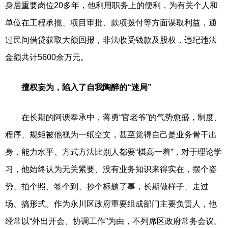
身居重要岗位20多年，他利用职务上的便利，为有关个人和
单位在工程承揽、项目审批、款项拨付等方面谋取利益，通
过民间借贷获取大额回报，非法收受钱款及股权，违纪违法
金额共计5600余万元。
擅权妄为，陷入了自我陶醉的“迷局”
在长期的阿谀奉承中，蒋勇“官老爷”的气势愈盛，制度、
程序、规矩被他视为一纸空文，甚至觉得自己是业务骨干出
身，能力水平、方式方法比别人都要“棋高一着”，对于理论学
习，他始终认为无关紧要、没有业务知识来得实在，摆个姿
势、拍个照、签个到、抄个标题了事，长期做样子、走过
场、搞形式。作为永川区政府重要组成部门主要负责人，他
经常以“外出开会、协调工作”为由，不列席区政府常务会议。