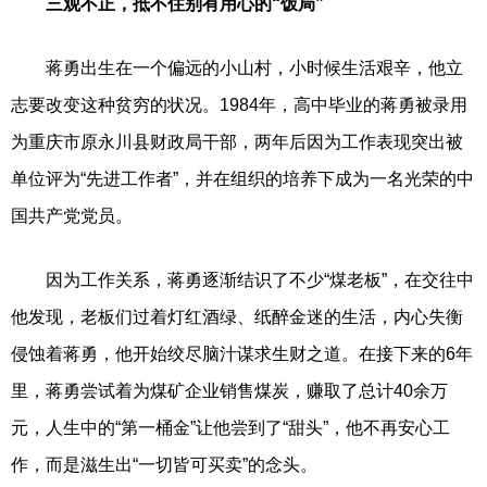
三观不正，抵不住别有用心的“饭局”
蒋勇出生在一个偏远的小山村，小时候生活艰辛，他立
志要改变这种贫穷的状况。1984年，高中毕业的蒋勇被录用
为重庆市原永川县财政局干部，两年后因为工作表现突出被
单位评为“先进工作者”，并在组织的培养下成为一名光荣的中
国共产党党员。
因为工作关系，蒋勇逐渐结识了不少“煤老板”，在交往中
他发现，老板们过着灯红酒绿、纸醉金迷的生活，内心失衡
侵蚀着蒋勇，他开始绞尽脑汁谋求生财之道。在接下来的6年
里，蒋勇尝试着为煤矿企业销售煤炭，赚取了总计40余万
元，人生中的“第一桶金”让他尝到了“甜头”，他不再安心工
作，而是滋生出“一切皆可买卖”的念头。