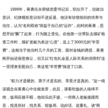
1999年，蒋勇任永荣镇党委书记后，职位升了，但政治
意识、纪律规矩意识却不进反退。他没有珍惜组织的培养与
信任，认为“名利双收”得益于自己的“运作”，此时的蒋勇，思
想开始“飘”了起来，行为随之变化。在他第一次带队去煤矿检
查工作时，煤矿老板为表达“心意”，送上了3000元的“辛苦
费”，这相当于他当时几个月的工资。面对金钱的诱惑，蒋勇
刚开始还假意推让，但又以“红包礼金是人际关系的润滑剂”这
一歪理来安慰自己，将这笔“辛苦费”揣进了口袋。
“权力才是硬的、票子才是实的、享受才是真的。”这一错
误观念在蒋勇心中生根发芽，此后，请客吃饭的人络绎不
绝，饭局应接不暇，他却乐此不疲。一些商人老板接踵而
至，投其所好，找关系、组饭局、说好话、送重礼、谈“商