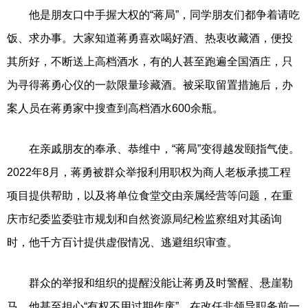
他是朋友口中手握大权的“蒋局”，同学朋友们都争着请吃
饭、求办事。大家知道蒋勇喜欢喝好酒、热衷收藏酒，便投
其所好，不断送上高档酒水，有的人甚至跑遍全国酒庄，只
为寻得蒋勇心仪的一款限量珍藏酒。被采取留置措施后，办
案人员在蒋勇家中搜查到高档酒水600余瓶。
在亲戚朋友的奉承、恭维中，“蒋局”变得越发颐指气使。
2022年8月，蒋勇被群众举报利用职权为商人老板承揽工程
项目提供帮助，以及将单位食堂交由亲属经营等问题，在重
庆市纪委监委驻市规划和自然资源局纪检监察组对其函询
时，他千方百计提供虚假情况、逃避组织审查。
群众的举报和组织的提醒没能让蒋勇及时警醒、悬崖勒
马，他甚至担心“有权不用过期作废”，在改任非领导职务前一