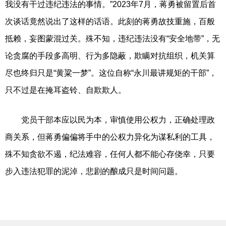
我没有干过违纪违法的事情。”2023年7月，蒋勇被留置后首
次谈话竟然说出了这样的话语。此刻的蒋勇故技重施，百般
抵赖，妄图蒙混过关。殊不知，违纪违法没有“安全地带”，无
论贪腐的手段多高明、行为多隐蔽，欺瞒对抗组织，机关算
尽也终归只是“黄粱一梦”。这位自称“永川最讲规矩的干部”，
只不过是在掩耳盗铃、自欺欺人。
党员干部本应以民为本，审慎使用公权力，正确处理政
商关系，但蒋勇偏偏将手中的公权力异化为谋私利的工具，
殊不知贪欲不遏，纪法难容，任何人都不能心存侥幸，只要
步入违法犯罪的泥淖，悲剧的酿成只是时间问题。