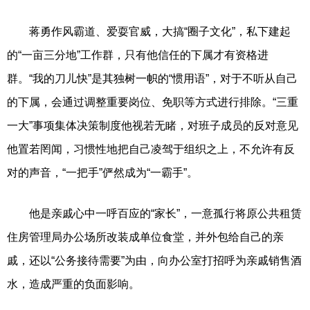
蒋勇作风霸道、爱耍官威，大搞“圈子文化”，私下建起
的“一亩三分地”工作群，只有他信任的下属才有资格进
群。“我的刀儿快”是其独树一帜的“惯用语”，对于不听从自己
的下属，会通过调整重要岗位、免职等方式进行排除。“三重
一大”事项集体决策制度他视若无睹，对班子成员的反对意见
他置若罔闻，习惯性地把自己凌驾于组织之上，不允许有反
对的声音，“一把手”俨然成为“一霸手”。
他是亲戚心中一呼百应的“家长”，一意孤行将原公共租赁
住房管理局办公场所改装成单位食堂，并外包给自己的亲
戚，还以“公务接待需要”为由，向办公室打招呼为亲戚销售酒
水，造成严重的负面影响。