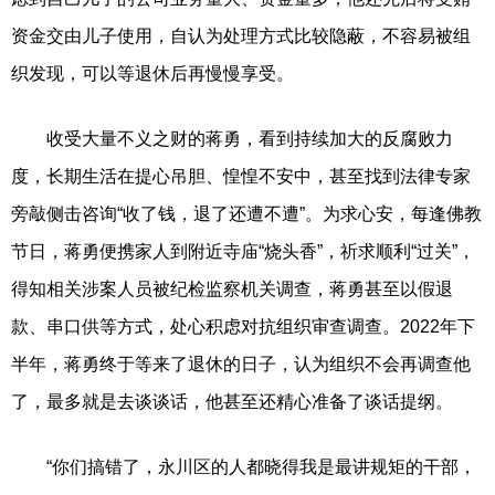
资金交由儿子使用，自认为处理方式比较隐蔽，不容易被组
织发现，可以等退休后再慢慢享受。
收受大量不义之财的蒋勇，看到持续加大的反腐败力
度，长期生活在提心吊胆、惶惶不安中，甚至找到法律专家
旁敲侧击咨询“收了钱，退了还遭不遭”。为求心安，每逢佛教
节日，蒋勇便携家人到附近寺庙“烧头香”，祈求顺利“过关”，
得知相关涉案人员被纪检监察机关调查，蒋勇甚至以假退
款、串口供等方式，处心积虑对抗组织审查调查。2022年下
半年，蒋勇终于等来了退休的日子，认为组织不会再调查他
了，最多就是去谈谈话，他甚至还精心准备了谈话提纲。
“你们搞错了，永川区的人都晓得我是最讲规矩的干部，