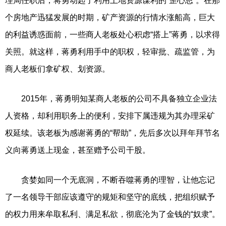
理局任职后，蒋勇动起了利用土地资源谋利的“歪心思”。在那
个房地产迅猛发展的时期，矿产资源的行情水涨船高，巨大
的利益诱惑面前，一些商人老板处心积虑“搭上”蒋勇，以求得
关照。就这样，蒋勇利用手中的职权，轻审批、疏监管，为
商人老板们拿矿权、划资源。
2015年，蒋勇明知某商人老板的公司不具备独立企业法
人资格，却利用职务上的便利，安排下属违规为其办理采矿
权延续。该老板为感谢蒋勇的“帮助”，先后多次以拜年拜节名
义向蒋勇送上现金，甚至赠予公司干股。
贪婪如同一个无底洞，不断吞噬蒋勇的理智，让他忘记
了一名领导干部应该遵守的规矩和坚守的底线，把组织赋予
的权力用来牟取私利、满足私欲，彻底沦为了金钱的“奴隶”。