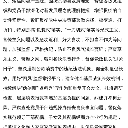
义。聚焦问题严查处。围绕贯彻新发展理念，督促各级党组
织和党员干部深化对新发展理念的理解把握，增强贯彻的自
觉性坚定性。紧盯贯彻党中央决策部署做选择、搞变通、打
折扣，特别是搞“包装式”落实、“一刀切式”落实等形式主义、
官僚主义问题以及急功近利、好大喜功，不担当不作为等问
题，加强监督，严格执纪，防止不良风气滋长蔓延；严查享
乐主义、奢靡之风，狠刹餐饮浪费行为，督促党政机关“过紧
日子”，坚决遏制公款消费中的违纪违法现象。健全制度促长
效。用好“四风”监督举报平台，建立健全基层减负长效机制，
持续解决“伪创新”“资料秀”假作为和重复开会发文、扎堆调研
检查、层层填表报数等增加基层负担的问题。纠建并举树新
风。严肃查处党员干部违规操办婚丧喜庆事宜问题，督促落
实规范领导干部配偶、子女及其配偶经商办企业行为规定，
把廉洁文化融入家庭家教家风养成中，以优良党风带家风，