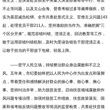
僚主义，坚决查处贯彻党中央重大决策部署有令不行、有禁
不止等问题，以及文山会海、督查考核过多等顽瘴痼疾，切
实为基层减负松绑。全市共查处形式主义、官僚主义问题143
起，处理党员干部211人。坚持激励担当作为。准确把握“三
个区分开来”，规范容错纠错、澄清正名、回访教育等工作，
敢于运用容错纠错机制，及时为受诬告错告干部澄清正名，
让敢于担当的干部放下包袱、轻装上阵。
——坚守人民立场，持续整治群众身边腐败和不正之
风。五年来，市纪委始终把以人民为中心作为出发点和落脚
点，带着责任和感情解决好群众的操心事、烦心事、揪心
事。坚持纠治并举，助力脱贫攻坚。启动扶贫领域腐败和作
风问题专项治理，加强对脱贫工作绩效、扶贫政策落实、国
家和省考核反馈问题整改等情况的监督检查，共查处扶贫领