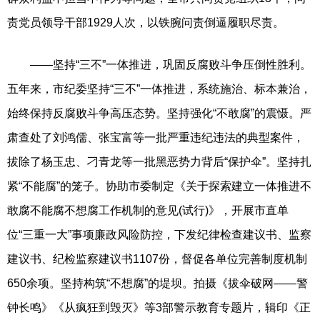
责党员领导干部1929人次，以铁腕问责倒逼履职尽责。
——坚持“三不”一体推进，巩固反腐败斗争压倒性胜利。
五年来，市纪委坚持“三不”一体推进，系统施治、标本兼治，
始终保持反腐败斗争高压态势。坚持强化“不敢腐”的震慑。严
肃查处了刘鸿儒、张宝富等一批严重违纪违法的典型案件，
拔除了杨玉忠、刁青龙等一批黑恶势力背后“保护伞”。坚持扎
紧“不能腐”的笼子。协助市委制定《关于探索建立一体推进不
敢腐不能腐不想腐工作机制的意见(试行)》，开展市直单
位“三重一大”事项廉政风险防控，下发纪律检查建议书、监察
建议书、纪检监察建议书1107份，督促各单位完善制度机制
650余项。坚持构筑“不想腐”的堤坝。拍摄《拔伞破网——警
钟长鸣》《从疯狂到毁灭》等3部警示教育专题片，辑印《正