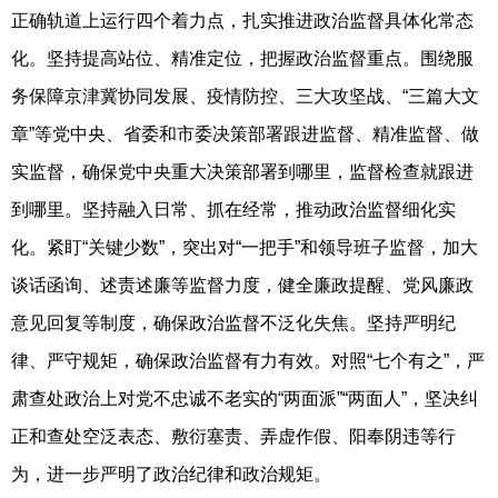
正确轨道上运行四个着力点，扎实推进政治监督具体化常态
化。坚持提高站位、精准定位，把握政治监督重点。围绕服
务保障京津冀协同发展、疫情防控、三大攻坚战、“三篇大文
章”等党中央、省委和市委决策部署跟进监督、精准监督、做
实监督，确保党中央重大决策部署到哪里，监督检查就跟进
到哪里。坚持融入日常、抓在经常，推动政治监督细化实
化。紧盯“关键少数”，突出对“一把手”和领导班子监督，加大
谈话函询、述责述廉等监督力度，健全廉政提醒、党风廉政
意见回复等制度，确保政治监督不泛化失焦。坚持严明纪
律、严守规矩，确保政治监督有力有效。对照“七个有之”，严
肃查处政治上对党不忠诚不老实的“两面派”“两面人”，坚决纠
正和查处空泛表态、敷衍塞责、弄虚作假、阳奉阴违等行
为，进一步严明了政治纪律和政治规矩。