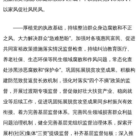
以家风促社风民风。
——厚植党的执政基础，持续整治群众身边腐败和不正
之风。大力解决群众“急难愁盼”。加强对各项惠民富民、促进
共同富裕政策措施落实情况监督检查，持续纠治教育医疗、
养老社保、生态环保等民生领域腐败和作风问题，常态化查
处涉黑涉恶腐败和“保护伞”。巩固拓展脱贫攻坚成果。积极构
建防范致贫返贫长效机制，强化对落实“四个不摘”政策的监
督，开展过渡期专项监督，督促做好壮大扶贫产业、稳岗就
业等后续工作，促进巩固拓展脱贫攻坚成果同乡村振兴有效
衔接。着力完善基层监督体系。完善民生领域损害群众利益
问题治理机制，健全完善基层党组织监督治理体系，探索开
展村(社区)集体“三资”提级监督，补齐基层监督短板；深入推