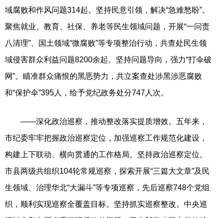
域腐败和作风问题314起。坚持民意引领，解决“急难愁盼”。
聚焦就业、教育、社保、养老等民生领域问题，开展“一问责
八清理”、国土领域“微腐败”等专项整治行动，共查处民生领
域侵害群众利益问题8200余起。坚持问题导向，强力“打伞破
网”。瞄准群众痛恨的黑恶势力，共立案查处涉黑涉恶腐败
和“保护伞”395人，给予党纪政务处分747人次。
——深化政治巡察，推动整改落实提质增效。五年来，
市纪委牢牢把握政治巡察定位，加强巡察工作规范化建设，
构建上下联动、横向贯通的工作格局。坚持政治巡察定位。
市县两级共组织104轮常规巡察，探索开展“三篇大文章”及民
生领域、治理华北“大漏斗”等专项巡察，先后巡察748个党组
织，顺利实现巡察全覆盖目标。坚持抓实巡察整改。中央巡