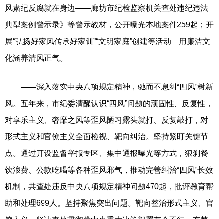
风肃纪反腐就在身边——廊坊市纪检监察机关查处违纪违法
典型案例警示录》等警示教材，公开曝光本地案件259起；开
展“弘扬好家风传承好家训”“文明家庭”创建等活动，用廉洁文
化涵养清风正气。
——深入落实中央八项规定精神，驰而不息纠“四风”树新
风。五年来，市纪委清醒认识“四风”问题的顽固性、反复性，
对享乐主义、奢靡之风等歪风陋习露头就打、反复敲打，对
形式主义和官僚主义全面检视、靶向纠治。坚持紧盯关键节
点。通过开设监督举报专区、集中通报曝光等方式，狠刹餐
饮浪费、公款吃喝等各种歪风邪气，推动完善纠治“四风”长效
机制，共查处违反中央八项规定精神问题470起，批评教育帮
助和处理699人。坚持聚焦突出问题。靶向整治形式主义、官