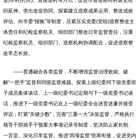
道)带村(社区)、直接巡村等方式，促进市县巡察向村级党组
织延伸。突出改促协同。探索建立巡察成果运用、整改成效
评估、向市委“报账”等制度，压紧压实党委(党组)巡察整改主
体责任和纪检监察机关、组织部门整改日常监督责任，注重
纪检监察机关、组织部门、巡察机构协调配合，促进巡察整
改常态长效。
——贯通融合各类监督，不断增强监督治理效能。破
解“一把手”监督和同级监督难题。探索上级纪委同下级党委班
子成员集体谈话、上一级纪委书记定期与下一级党委书记谈
话，推进下一级党委书记在上一级纪委全会述责述廉并接受
评议；盯紧“关键少数”，完善“三重一大”决策监督，严格执行
领导干部插手干预重大事项记录等制度，坚决防止家长制、
一言堂。深化日常监督。推进“四项监督”统筹衔接，促进党内