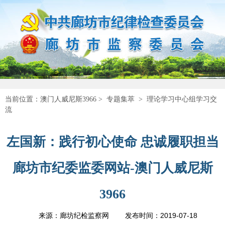
当前位置：
澳门人威尼斯3966
>
专题集萃
>
理论学习中心组学习交
流
左国新：践行初心使命 忠诚履职担当
廊坊市纪委监委网站-澳门人威尼斯
3966
2019-07-18
来源：廊坊纪检监察网
发布时间：