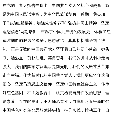
在党的十九大报告中指出，中国共产党人的初心和使命，就
是为中国人民谋幸福，为中华民族谋复兴。近期，我参加
了“弘扬红船精神，加强党性修养”和“弘扬井冈山精神，坚定
理想信念”两期培训，重温了中国共产党的发展史，体验了红
军时期血雨腥风的艰辛，思想政治上真真切切地受到了洗
礼。正是无数的中国共产党人坚守着自己的初心使命，抛头
颅、洒热血，前赴后继、英勇奋斗，我们的党才从弱小走向
强大，我们的国家才从黑暗走向光明，我们的人民才从苦难
走向幸福。作为新时代的中国共产党人，我们更应坚守这份
初心，坚定马克思主义信仰，坚定中国特色社会主义，传承
好红色基因。在主题教育中，认真检视自身在政治思想、理
论素养上存在的差距，不断锤炼党性，自觉用习近平新时代
中国特色社会主义思想武装头脑，指导实践，推动工作，自