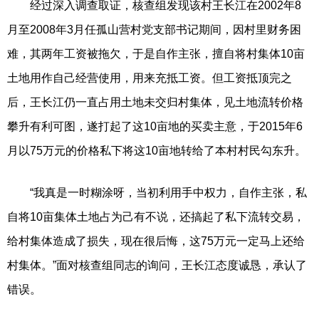
经过深入调查取证，核查组发现该村王长江在2002年8
月至2008年3月任孤山营村党支部书记期间，因村里财务困
难，其两年工资被拖欠，于是自作主张，擅自将村集体10亩
土地用作自己经营使用，用来充抵工资。但工资抵顶完之
后，王长江仍一直占用土地未交归村集体，见土地流转价格
攀升有利可图，遂打起了这10亩地的买卖主意，于2015年6
月以75万元的价格私下将这10亩地转给了本村村民勾东升。
“我真是一时糊涂呀，当初利用手中权力，自作主张，私
自将10亩集体土地占为己有不说，还搞起了私下流转交易，
给村集体造成了损失，现在很后悔，这75万元一定马上还给
村集体。”面对核查组同志的询问，王长江态度诚恳，承认了
错误。