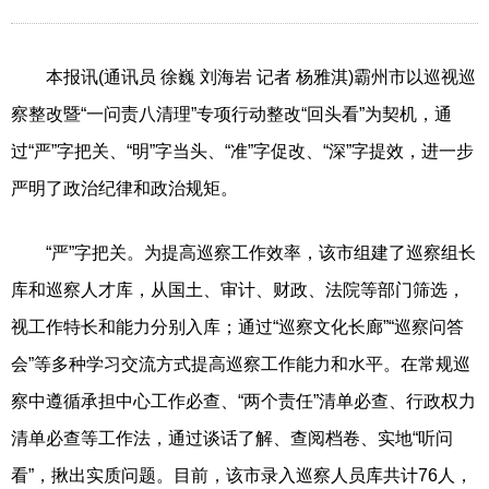
本报讯(通讯员 徐巍 刘海岩 记者 杨雅淇)霸州市以巡视巡
察整改暨“一问责八清理”专项行动整改“回头看”为契机，通
过“严”字把关、“明”字当头、“准”字促改、“深”字提效，进一步
严明了政治纪律和政治规矩。
“严”字把关。为提高巡察工作效率，该市组建了巡察组长
库和巡察人才库，从国土、审计、财政、法院等部门筛选，
视工作特长和能力分别入库；通过“巡察文化长廊”“巡察问答
会”等多种学习交流方式提高巡察工作能力和水平。在常规巡
察中遵循承担中心工作必查、“两个责任”清单必查、行政权力
清单必查等工作法，通过谈话了解、查阅档卷、实地“听问
看”，揪出实质问题。目前，该市录入巡察人员库共计76人，