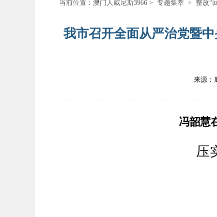
当前位置：
澳门人威尼斯3966
>
专题集萃
>
整改“
我市召开全面从严治党暨中
来源：
冯韶慧
压
坚