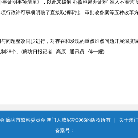
办事证明事项清单》，以此来破解‘办照容易办证难’‘准入不准营’
01项行政许可事项明确了直接取消审批、审批改备案等五种改革
问题整改同步进行，对存在和发现的重点难点问题开展深度调
制38个。(廊坊日报记者 高原 通讯员 傅一耀)
 廊坊市监察委员会 澳门人威尼斯3966的版权所有
|
关于澳门
备案号：
|