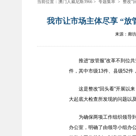
当前位置：
澳门人威尼斯3966
>
专题集萃
>
整改“
我市让市场主体尽享 “放管
来源：廊
推进“放管服”改革不到位共查找
件，其中市级13件、县级52件
这是整改“回头看”开展以来，
大起底大检查所发现的问题以及
为确保两项工作组织领导到位
办公室，明确了由领导小组办