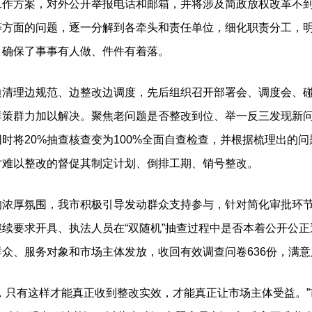
工作方案，对外公开举报电话和邮箱，并将涉及简政放权改革不
等方面的问题，逐一分解到各牵头和责任单位，细化职责分工，
，确保了事事有人做、件件有着落。
理边规范、边整改边调度，先后组织召开部署会、调度会、碰
群策群力加以解决。聚焦老问题是否整改到位、举一反三发现新
时将20%抽查核查变为100%全面自查检查，并根据梳理出的
时难以整改的督促其制定计划、倒排工期、销号整改。
厚氛围，我市积极引导发动群众支持参与，针对简化审批环节
续要求开具、执法人员在“双随机”抽查过程中是否本着公开公
众、服务对象和市场主体发放，收回有效调查问卷636份，满意
只有这样才能真正收到整改实效，才能真正让市场主体受益。”