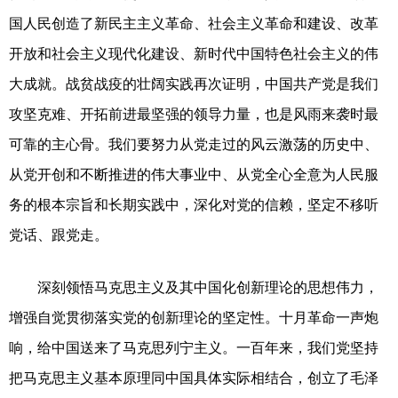
国人民创造了新民主主义革命、社会主义革命和建设、改革
开放和社会主义现代化建设、新时代中国特色社会主义的伟
大成就。战贫战疫的壮阔实践再次证明，中国共产党是我们
攻坚克难、开拓前进最坚强的领导力量，也是风雨来袭时最
可靠的主心骨。我们要努力从党走过的风云激荡的历史中、
从党开创和不断推进的伟大事业中、从党全心全意为人民服
务的根本宗旨和长期实践中，深化对党的信赖，坚定不移听
党话、跟党走。
深刻领悟马克思主义及其中国化创新理论的思想伟力，
增强自觉贯彻落实党的创新理论的坚定性。十月革命一声炮
响，给中国送来了马克思列宁主义。一百年来，我们党坚持
把马克思主义基本原理同中国具体实际相结合，创立了毛泽