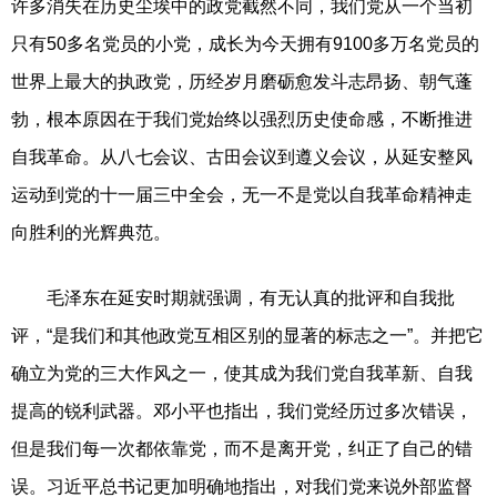
许多消失在历史尘埃中的政党截然不同，我们党从一个当初
只有50多名党员的小党，成长为今天拥有9100多万名党员的
世界上最大的执政党，历经岁月磨砺愈发斗志昂扬、朝气蓬
勃，根本原因在于我们党始终以强烈历史使命感，不断推进
自我革命。从八七会议、古田会议到遵义会议，从延安整风
运动到党的十一届三中全会，无一不是党以自我革命精神走
向胜利的光辉典范。
毛泽东在延安时期就强调，有无认真的批评和自我批
评，“是我们和其他政党互相区别的显著的标志之一”。并把它
确立为党的三大作风之一，使其成为我们党自我革新、自我
提高的锐利武器。邓小平也指出，我们党经历过多次错误，
但是我们每一次都依靠党，而不是离开党，纠正了自己的错
误。习近平总书记更加明确地指出，对我们党来说外部监督