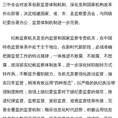
三中全会对改革创新监督体制机制、深化党和国家机构改革
作出部署，决定组建国家、省、市、县监察委员会，与同级
纪委合署办公，监督体制机制进一步完善。
纪检监察机关是党内监督和国家监察专责机关，在中国
特色监督体系中处于主干地位。在新时代新阶段，必须准确
把握监督工作的特点规律，一体推进不敢腐、不能腐、不想
腐，抓深抓实纪检监察体制改革，进一步深化转职能转方式
转作风，不断提升履职能力。当前尤其要强化政治监督，做
实日常监督，精准有效运用“四种形态”，以严格的执纪执法增
强制度刚性；加强上级纪委监委对下级纪委监委的领导，推
进纪律监督、监察监督、派驻监督、巡视监督统筹衔接，完
善全覆盖的监督机制；顺应信息化时代趋势，积极运用信息