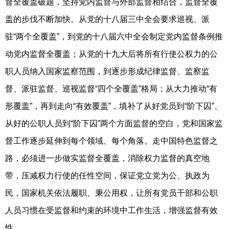
督全覆盖破题，坚持党内监督与外部监督相结合，监督全覆
盖的步伐不断加快。从党的十八届三中全会要求巡视、派
驻“两个全覆盖”，到党的十八届六中全会制定党内监督条例推
动党内监督全覆盖；从党的十九大后将所有行使公权力的公
职人员纳入国家监察范围，到逐步形成纪律监督、监察监
督、派驻监督、巡视监督“四个全覆盖”格局；从大力推动“有
形覆盖”，再到走向“有效覆盖”，填补了从好党员到“阶下囚”、
从好的公职人员到“阶下囚”两个方面监督的空白，党和国家监
督工作逐步延伸到每个领域、每个角落。走中国特色监督之
路，必须进一步做实监督全覆盖，消除权力监督的真空地
带，压减权力行使的任性空间，保证党立党为公、执政为
民，国家机关依法履职、秉公用权，让所有党员干部和公职
人员习惯在受监督和约束的环境中工作生活，增强监督有效
性。