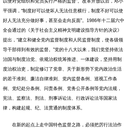
以便对党组织和党员实行严格的监督”。改革开放以后，邓小
平强调，“制度好可以使坏人无法任意横行，制度不好可以使
好人无法充分做好事，甚至会走向反面”。1986年十二届六中
全会通过的《关于社会主义精神文明建设指导方针的决议》
提出，“建立和健全党内监督制度和人民监督制度，使各级领
导干部得到有效的监督。”党的十八大以来，我们党坚持依法
治国与制度治党、依规治权统筹推进、一体建设，坚持用制
度治权治吏，制定修订了党章、关于新形势下党内政治生活
的若干准则、廉洁自律准则、党内监督条例、巡视工作条
例、党纪处分条例、问责条例、党务公开条例等党内法规，
宪法、监察法、刑法、刑事诉讼法、行政诉讼法等国家法
律，构建起规、纪、法贯通的制度体系。
在新的起点上走中国特色监督之路，必须把厉行法治作