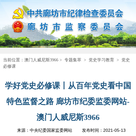
当前位置：
澳门人威尼斯3966
>
专题集萃
>
党史学习教育
>
党史
必修课
学好党史必修课丨从百年党史看中国
特色监督之路 廊坊市纪委监委网站-
澳门人威尼斯3966
2021-05-13
来源：中央纪委国家监委网站
发布时间：