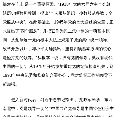
部建在连上’是一个重要原因。”1938年党的六届六中全会总
结历史经验和教训，提出“个人服从组织，少数服从多数，全
党服从中央”。在此基础上，1945年党的七大通过的党章，正
式提出了“四个服从”，并把它作为民主集中制的一项基本原
则，从党章这一党内根本大法上规定了党的集中统一领导。
改革开放以后，邓小平明确指出，坚持四项基本原则的核心
是坚持党的领导。“从根本上说，没有党的领导，就没有现代
中国的一切”。从1978年开始恢复重建党的纪律检查机关，到
1993年中央纪委和监察部合署办公，党对监督工作的领导不
断加强。
进入新时代后，习近平总书记指出，“党政军民学，东西
南北中，党是领导一切的”“中国共产党领导是中国特色社会主