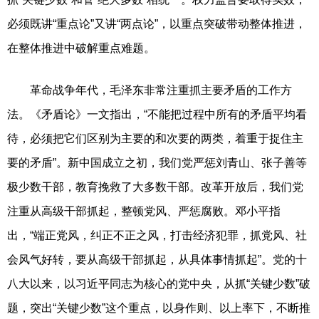
必须既讲“重点论”又讲“两点论”，以重点突破带动整体推进，
在整体推进中破解重点难题。
革命战争年代，毛泽东非常注重抓主要矛盾的工作方
法。《矛盾论》一文指出，“不能把过程中所有的矛盾平均看
待，必须把它们区别为主要的和次要的两类，着重于捉住主
要的矛盾”。新中国成立之初，我们党严惩刘青山、张子善等
极少数干部，教育挽救了大多数干部。改革开放后，我们党
注重从高级干部抓起，整顿党风、严惩腐败。邓小平指
出，“端正党风，纠正不正之风，打击经济犯罪，抓党风、社
会风气好转，要从高级干部抓起，从具体事情抓起”。党的十
八大以来，以习近平同志为核心的党中央，从抓“关键少数”破
题，突出“关键少数”这个重点，以身作则、以上率下，不断推