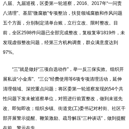
八届、九届巡视，区委第一轮巡察，2016、2017年“一问责
八清理”、基层“微腐败”专项整治，扶贫领域腐败和作风问题
五个方面，分别制定清单台账，立行立改、限时整改。目
前，全区2598件问题已全部完成整改，复核复审1819件，未
发现虚假整改问题，经第三方机构调查，群众满意度达到
97%。
“三”就是做好“三项自选动作”，举一反三保实效。组织开
展私设“小金库”、“三公”经费使用等6项专项清理活动，延伸
清理领域、深挖重点问题；将区委第一轮巡察发现的54个共
性问题下发未被巡察单位，对照进行前置整改，做到未巡先
改、即知即改；组织乡镇、街道党(工)委书记对村街、社区干
部开展警示提醒、鞭策激励、疏导解压“三种谈话”，做到提醒
在前、警示在先。