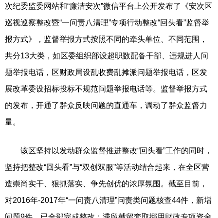
次纪委监委网站和“廉洁安次”微信平台上公开发布了《安次区
巡视巡察整改暨“一问责八清理”专项行动整改“回头看”监督举
报方式》，监督举报方式按照不同的牵头单位、不同范围，
共分13大类，如区委组织部设超职数配备干部、违规进人问
题举报电话，区财政局设乱收费乱摊派问题举报电话，区发
展改革委设招标投标不规范问题举报电话等。监督举报方式
的发布，开通了群众反映问题的直通车，调动了群众监督力
量。
该区坚持以发动群众监督推进整改“回头看”工作的同时，
坚持把整改“回头看”与“双创双服”等活动结合起来，在全区营
造崇尚实干、狠抓落实、争先创优的浓厚氛围。截至目前，
对2016年-2017年“一问责八清理”问责类问题核查44件，新增
问题9件，已全部完成整改；滞留截留套取挪用财政专项资金