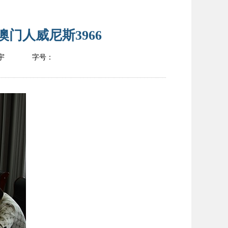
门人威尼斯3966
宇
字号：