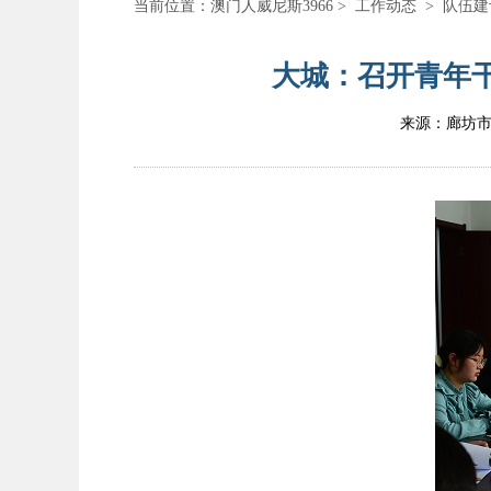
当前位置：
澳门人威尼斯3966
>
工作动态
>
队伍建
大城：召开青年干
来源：廊坊