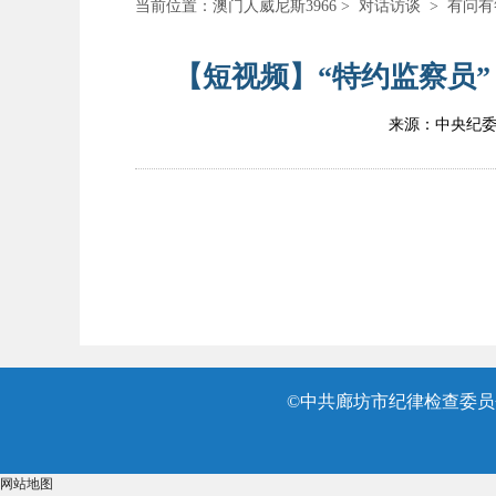
当前位置：
澳门人威尼斯3966
>
对话访谈
>
有问有
【短视频】“特约监察员”
来源：中央纪
©中共廊坊市纪律检查委员会
网站地图