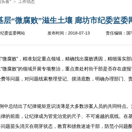
回头看”
>
工作动态
层“微腐败”滋生土壤 廊坊市纪委监委网
2018-07-13
市纪委监委网站
发布时间：
责任编辑：
国
微腐败”，精准划定重点领域，精确找出腐败诱因，精细落实部
“微腐败”的领域开展专项整治，重点查处村街干部是否存在虚
经费等问题，对问题线索整理登记、摸清底数，明确办理部门、
中总结出了纪律规矩意识淡薄是大多数涉案人员的共同特点。治
法律的前面，让纪律成为管党治党的尺子、不可逾越的底线。在
问题苗头消灭在萌芽状态，教育和拯救迷途干部，防范小问题酿成