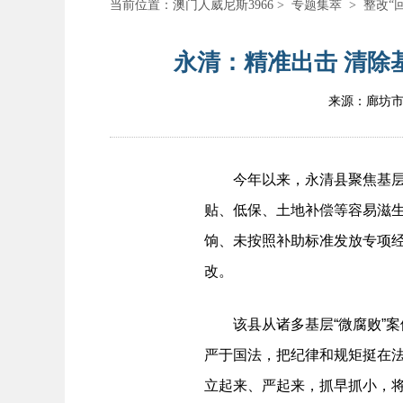
当前位置：
澳门人威尼斯3966
>
专题集萃
>
整改“
永清：精准出击 清除基
来源：廊坊
今年以来，永清县聚焦基层“
贴、低保、土地补偿等容易滋生
饷、未按照补助标准发放专项
改。
该县从诸多基层“微腐败”案例
严于国法，把纪律和规矩挺在
立起来、严起来，抓早抓小，将