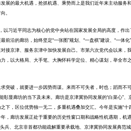
坊发展的最大机遇，抢抓机遇、乘势而上是我们近年来主动服务
方向。
以习近平同志为核心的党中央站在国家发展全局的高度，作出
最前沿的廊坊，始终坚定“一张图”规划、“一盘棋”建设、“一体
在对接京津、服务京津中加快发展自己。市第六次党代会以来，
动力，以大格局、大手笔、大胸怀科学定位、精心谋划，举全市
突破，就要进一步因势而谋。来而不可失者，时也；蹈而不可
更能彰显廊坊的当下及未来。廊坊是京津冀协同发展的“白菜心”、
之下，区位优势独一无二，多重机遇叠加交汇。今年是实施“十
一年，廊坊发展正处于重要的历史性窗口期和战略性机遇期，机
’排头兵、北京非首都功能疏解重要承载地、京津冀协同发展典范