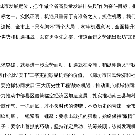
的城市发展定位，把“争做全省高质量发展排头兵”作为奋斗目标，
目标之一。实践证明，机遇只垂青于有准备之人，抓住机遇，我
遗憾。全市上下只有胸怀“两个大局”，树牢机遇意识，全面提
劣势和机遇挑战，以奋勇争先之姿、倍道而进之势跑出廊坊“加
突破，就要进一步应势而动。机遇就在今朝，稍纵即逝又非我
有什么比“实干”二字更能彰显机遇的价值。《廊坊市国民经济和
要抢抓协同发展“三大历史性工程”战略机遇，推动重点领域协
着力推动中部县区借势临空经济区加速发展，扎实推动南三县与
一鼓作气、一抓到底，才不负时代的馈赠，不负历史的青睐。全
绘到底，一锤紧着一锤敲；要拿出敢抓的狠劲，始终保持“激情
子；要拿出善抓的巧劲，坚持谋定后动、统筹兼顾，练就发现机