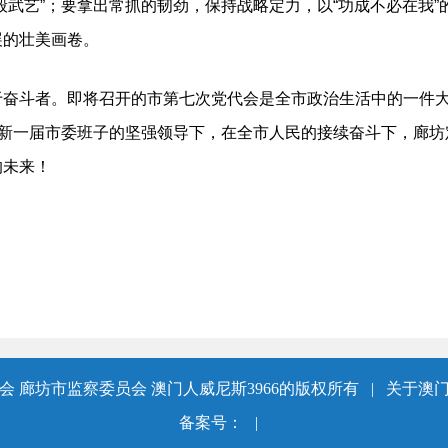
般武艺”；要拿出常抓的韧劲，保持战略定力，以“功成不必在我”
展的壮美画卷。
斗者。即将召开的市第七次党代会是全市政治生活中的一件大事
在新一届市委班子的坚强领导下，在全市人民的接续奋斗下，廊
的未来！
 廊坊市监察委员会 澳门人威尼斯3966的版权所有
|
关于澳门
备案号：
|