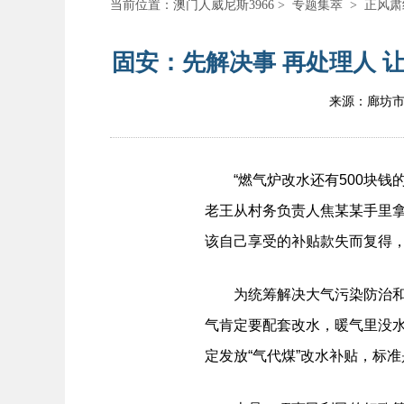
当前位置：
澳门人威尼斯3966
>
专题集萃
>
正风肃
固安：先解决事 再处理人 
来源：廊坊
“燃气炉改水还有500块钱的
老王从村务负责人焦某某手里拿
该自己享受的补贴款失而复得，
为统筹解决大气污染防治和群众
气肯定要配套改水，暖气里没
定发放“气代煤”改水补贴，标准