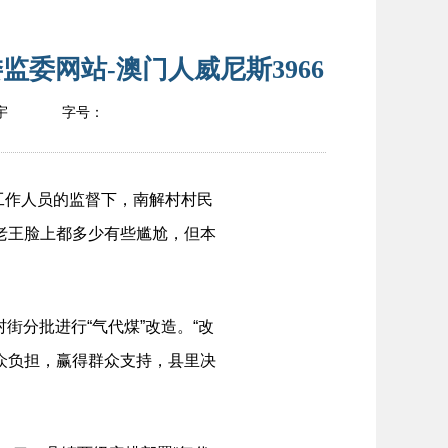
委网站-澳门人威尼斯3966
宇
字号：
府工作人员的监督下，南解村村民
的老王脸上都多少有些尴尬，但本
分批进行“气代煤”改造。“改
众负担，赢得群众支持，县里决