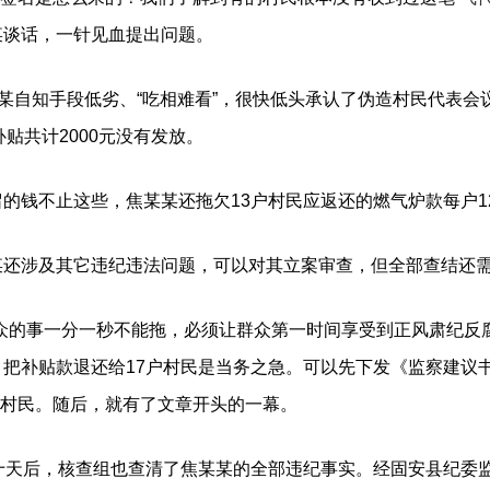
某谈话，一针见血提出问题。
自知手段低劣、“吃相难看”，很快低头承认了伪造村民代表会议
补贴共计2000元没有发放。
不止这些，焦某某还拖欠13户村民应返还的燃气炉款每户1200
涉及其它违纪违法问题，可以对其立案审查，但全部查结还
的事一分一秒不能拖，必须让群众第一时间享受到正风肃纪反腐
把补贴款退还给17户村民是当务之急。可以先下发《监察建议
还给村民。随后，就有了文章开头的一幕。
天后，核查组也查清了焦某某的全部违纪事实。经固安县纪委