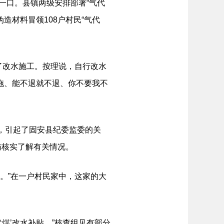
一口。县镇两级安排部署“气代
造材料冒领108户村民“气代
了改水施工。按理说，自行改水
就拖、能不退就不退、你不要我不
，引起了固安县纪委监委的关
访核实了解有关情况。
。”在一户村民家中，这家的大
代煤
’改水补贴。”核查组见有部分