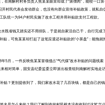
在南解村村务负责人焦某某眼里却成了“唐僧肉”，能咬一口算
召开村民代表会发动群众，也没有向群众宣传补贴政策，就私自伪
系施工队统一为94户村民实施了改水工程并用补贴款支付工程款。
水既省钱又踏实还不用排队，于是就自家活自己干，自行完成
的补贴，可焦某某却打起了这笔应退还补贴款的“小算盘”：能拖
年5月，一件反映焦某某冒领侵占“气代煤”改水补贴的问题线索
起来相对简单，固安县纪委监委立即派出核查组到南解村实地走
补贴？更别提收到了，我们家改水花了几百块钱，都是自己的钱
。
签名是怎么来的？我们了解到有的村民根本没有收到过这笔‘
气