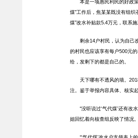
本是一项惠民利民的好政策，
煤”工作后，焦某某既没有组织
煤”改水补贴款5.4万元，联
剩余14户村民，认为自己改
的村民也应该享有每户500元
给，发剩下的都是自己的。
天下哪有不透风的墙。2018
注。鉴于举报内容具体、核实
“没听说过‘气代煤’还有改水
姐回忆着向核查组反映了情况
“‘气代煤’改水户支领表上的