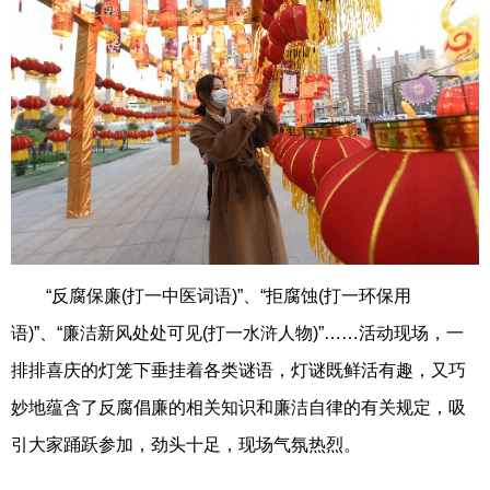
“反腐保廉(打一中医词语)”、“拒腐蚀(打一环保用
语)”、“廉洁新风处处可见(打一水浒人物)”……活动现场，一
排排喜庆的灯笼下垂挂着各类谜语，灯谜既鲜活有趣，又巧
妙地蕴含了反腐倡廉的相关知识和廉洁自律的有关规定，吸
引大家踊跃参加，劲头十足，现场气氛热烈。