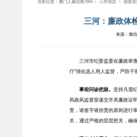
当前位置：
澳门人威尼斯3966
>
工作动态
>
创新实
三河：廉政体检
来源：廊
三河市纪委监委在廉政审查中
疗”强化选人用人监督，严防干
事前问诊把脉。
坚持凡需
风政风监督室递交开具廉政证
责，谁签字谁担责的原则进行
关，通过严格的层层把关，确