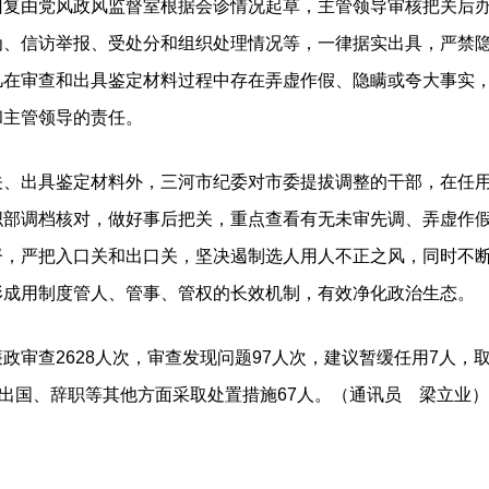
回复由党风政风监督室根据会诊情况起草，主管领导审核把关后
为、信访举报、受处分和组织处理情况等，一律据实出具，严禁
凡在审查和出具鉴定材料过程中存在弄虚作假、隐瞒或夸大事实
和主管领导的责任。
关、出具鉴定材料外，三河市纪委对市委提拔调整的干部，在任
织部调档核对，做好事后把关，重点查看有无未审先调、弄虚作
督，严把入口关和出口关，坚决遏制选人用人不正之风，同时不
形成用制度管人、管事、管权的长效机制，有效净化政治生态。
查2628人次，审查发现问题97人次，建议暂缓任用7人，
，出国、辞职等其他方面采取处置措施67人。（通讯员 梁立业）