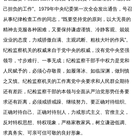
己担负的工作”。1979年中央纪委第一次全会发出通告，号召
从事纪律检查工作的同志，“既要坚持党的原则，以大无畏的
精神去克服各种困难，又要保持谦虚谨慎、冷静客观、兢兢
业业的态度，力戒骄傲自满、主观武断、粗枝大叶的作风”。
纪检监察机关的权威来自于党中央的权威，没有党中央坚强
领导，寸步难行、一事无成；纪检监察干部手中权力是党和
人民赋予的，必须心存敬畏，如履薄冰、如临深渊，做到慎
之又慎。纪检监察机关的工作离党中央要求和人民群众期待
还有差距，纪检监察干部的本领与全面从严治党形势任务要
求还有距离，必须戒骄戒躁、继续努力。要正确对待组织、
正确对待自己、正确对待别人，力戒形式主义、官僚主义，
反对特权思想、特权现象，严格家教家风，树立谦逊低调、
求真务实、可亲可信可敬的良好形象。