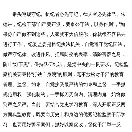
带头遵规守纪。执纪者必先守纪，律人者必先律己。朱
德讲，纪检干部“自己要正派，要奉公守法，以身作则”，“如
果你自己做不到这些，人家就不大信服你，你就很不容易去
进行工作”。纪委监委是执纪执法机关，自觉遵守党纪国法，
做严守纪律、改进作风、拒腐防变的表率，清除害群之马，
防止“灯下黑”，保持队伍纯洁，是党中央的一贯要求。纪检监
察机关要秉持“打铁自身硬”的原则，毫不放松对干部的教育、
管理、监督、约束，自觉接受最严格的约束和监督，一手抓
规范用权、强化制约，一手抓刀刃向内、清理内鬼，始终做
到严之又严。当前，要结合党史学习教育，深入开展正反两
方面典型教育，既要向历史上和身边的优秀纪检监察干部学
习，也要用好警示案例，抓好以案促改，督促干部举一反