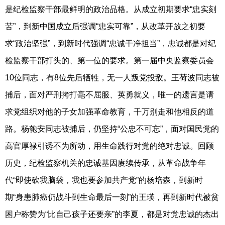
是纪检监察干部最鲜明的政治品格。从成立初期要求“忠实刻
苦”，到新中国成立后强调“忠实可靠”，从改革开放之初要
求“政治坚强”，到新时代强调“忠诚干净担当”，忠诚都是对纪
检监察干部打头的、第一位的要求。第一届中央监察委员会
10位同志，有8位先后牺牲，无一人叛党投敌。王荷波同志被
捕后，面对严刑拷打毫不屈服、英勇就义，唯一的遗言是请
求党组织对他的子女加强革命教育，千万别走和他相反的道
路。杨匏安同志被捕后，仍坚持“公忠不可忘”，面对国民党的
高官厚禄引诱不为所动，用生命践行对党的绝对忠诚。回顾
历史，纪检监察机关的忠诚基因赓续传承，从革命战争年
代“即使砍我脑袋，我也要参加共产党”的杨培森，到新时
期“身患肺癌仍战斗到生命最后一刻”的王瑛，再到新时代被贫
困户称赞为“比自己孩子还要亲”的李夏，都是对党忠诚的杰出