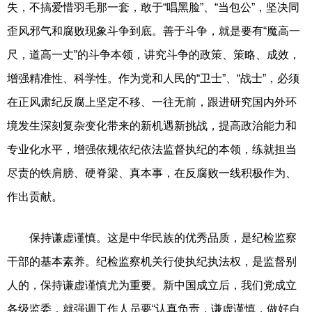
失，不搞爱惜羽毛那一套，敢于“唱黑脸”、“当包公”，坚决同
歪风邪气和腐败现象斗争到底。善于斗争，就是要有“魔高一
尺，道高一丈”的斗争本领，讲究斗争的政策、策略、成效，
增强精准性、科学性。作为党和人民的“卫士”、“战士”，必须
在正风肃纪反腐上坚定不移、一往无前，跟进研究国内外环
境发生深刻复杂变化带来的新机遇新挑战，提高政治能力和
专业化水平，增强依规依纪依法监督执纪的本领，练就担当
尽责的铁肩膀、硬脊梁、真本事，在反腐败一线积极作为、
作出贡献。
保持谦虚谨慎。这是中华民族的优秀品质，是纪检监察
干部的基本素养。纪检监察机关行使执纪执法权，是监督别
人的，保持谦虚谨慎尤为重要。新中国成立后，我们党成立
各级监委，就强调工作人员要“认真负责，谦虚谨慎，做好自