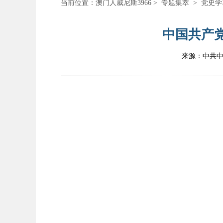
当前位置：
澳门人威尼斯3966
>
专题集萃
>
党史学
中国共产党
来源：中共