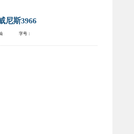
尼斯3966
灿
字号：