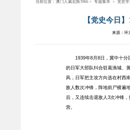
当前位置：
澳门人威尼斯3966
>
专题集萃
>
党史学
【党史今日】1
来源：环
1939年8月8日，冀中十分
的日军大部队纠合驻葛渔城、
风，日军把主攻方向选在村西
敌人数次冲锋，阵地前尸横遍
后，又连续击退敌人3次冲锋，
营。