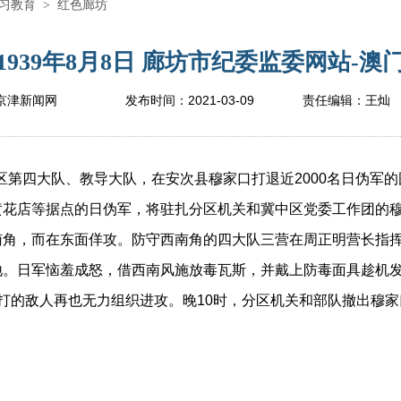
习教育
>
红色廊坊
939年8月8日 廊坊市纪委监委网站-澳门
2021-03-09
京津新闻网
发布时间：
责任编辑：
王灿
区第四大队、教导大队，在安次县穆家口打退近2000名日伪军的
黄花店等据点的日伪军，将驻扎分区机关和冀中区党委工作团的
南角，而在东面佯攻。防守西南角的四大队三营在周正明营长指
地。日军恼羞成怒，借西南风施放毒瓦斯，并戴上防毒面具趁机
打的敌人再也无力组织进攻。晚10时，分区机关和部队撤出穆