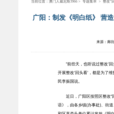
当前位置：
澳门人威尼斯3966
>
专题集萃
>
整改“
广阳：制发《明白纸》 营造
来源：廊
“前些天，也听说过整改‘回头
开展整改‘
回头看
’，都是为了
民李振国说。
近日，广阳区按照区整改“回头
语》，由各乡镇(办事处)、街
和区直牵头单位累计发放《明白纸