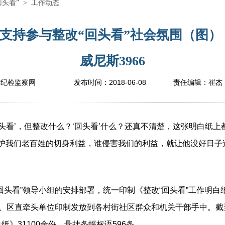
回头看”
>
工作动态
支持参与整改“回头看”社会氛围（图）
威尼斯3966
2018-06-08
坊纪检监察网
发布时间：
责任编辑：
崔杰
看’，但整改什么？‘
回头看
’什么？还真不清楚，这张明白纸上
维护我们老百姓的切身利益，谁侵害我们的利益，就让他没好日子
看”领导小组的安排部署，统一印制《整改“回头看”工作明白纸
道、区直牵头单位印制发放到各村街社区群众和机关干部手中。截
》31100余份、悬挂条幅标语596条。