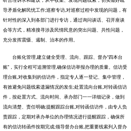
听合理诉求和建议，从中收集、发现问题线索，切实做好疏
导矛盾化解民忧工作;巡察专访,对巡察过程中发现的问题，有
针对性的深入到各部门进行专访，通过询问谈话、召开座谈
会等方式，精准搜寻涉及民情民意的突出问题、共性问题，
充分发挥震慑、遏制、治本的作用。
台账化管理,建立健全受理、流向、跟踪、督办“四本台
账”，实行全程可追溯管理,确保信访举报办理的质量。信访受
理台账,对收集到的信访件，指定专人逐一登记、集中管理，
有效避免问题线索遗漏情况的发生;处置流向台账,对转函信访
件，按处置方式、流向时间、承办部门一一详细记录，做到
流向清楚、责任明确;提醒跟踪台账,对转函信访件，由专人负
责跟踪，定期对承办单位的办理情况进行提醒跟踪，确保所
有的信访转函件按期完成;领导督办台账,把重要线索列入督办