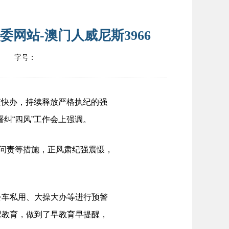
委网站-澳门人威尼斯3966
字号：
快查快办，持续释放严格执纪的强
纠“四风”工作会上强调。
问责等措施，正风肃纪强震慑，
车私用、大操大办等进行预警
醒教育，做到了早教育早提醒，