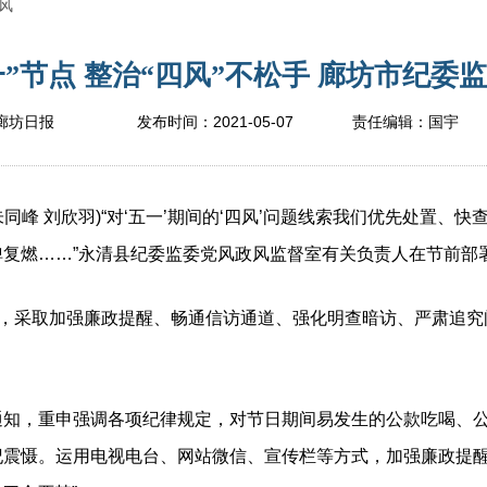
风
节点 整治“四风”不松手 廊坊市纪委监
2021-05-07
廊坊日报
发布时间：
责任编辑：
国宇
同峰 刘欣羽)“对‘五一’期间的‘四风’问题线索我们优先处置、
复燃……”永清县纪委监委党风政风监督室有关负责人在节前部署
，采取加强廉政提醒、畅通信访通道、强化明查暗访、严肃追究
，重申强调各项纪律规定，对节日期间易发生的公款吃喝、公
纪震慑。运用电视电台、网站微信、宣传栏等方式，加强廉政提