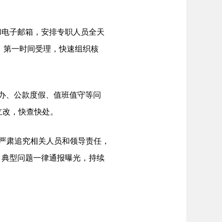
电子邮箱，安排专职人员全天
索，第一时间受理，快速组织核
办、公款度假、值班值守等问
立改，快查快处。
严肃追究相关人员和领导责任，
，典型问题一律通报曝光，持续