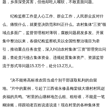
题，乡亲深受其害，但他却吃人嘴软，不敢直面问题。
纪检监察工作是人心工作、群众工作，人民群众反对什
么、痛恨什么，就要坚决防范和纠正什么。农村集体“三资”领
域点多面广，监督管理相对薄弱，腐败问题易发多发。开展
集中整治以来，各级纪检监察机关以全国性整治项目为牵
引，推动重点任务攻坚，深入纠治农村集体“三资”管理突出问
题，查处贪污侵占集体资金、违规处置集体资产、资源监管
流于形式等问题15.3万个，处分13.2万人。
“决不能将高标准农田当成个别干部谋取私利的自留
地。”片中的案例，引起了江西省永修县梅棠镇大塘村村民赵
炎福的共鸣。“村里的山塘林地怎么租、租给谁，不能是一笔
糊涂账，得跟咱老百姓说道说道！现在村里的各种集体资