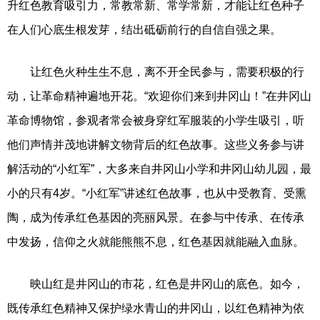
升红色教育吸引力，常教常新、常学常新，才能让红色种子
在人们心底生根发芽，结出砥砺前行的自信自强之果。
让红色火种生生不息，离不开全民参与，需要积极的行
动，让革命精神遍地开花。“欢迎你们来到井冈山！”在井冈山
革命博物馆，参观者常会被身穿红军服装的小学生吸引，听
他们声情并茂地讲解文物背后的红色故事。这些义务参与讲
解活动的“小红军”，大多来自井冈山小学和井冈山幼儿园，最
小的只有4岁。“小红军”讲述红色故事，也从中受教育、受熏
陶，成为传承红色基因的亮丽风景。在参与中传承、在传承
中发扬，信仰之火就能熊熊不息，红色基因就能融入血脉。
映山红是井冈山的市花，红色是井冈山的底色。如今，
既传承红色精神又保护绿水青山的井冈山，以红色精神为依