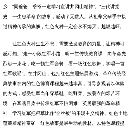
乡，“同爸爸、爷爷一道学习宣讲井冈山精神”。“三代讲党
史，一生忠革命”的故事，感动了无数人。从祖辈父辈手中接
过精神传承的旗帜，红色火种一定会永不熄灭，越燃越旺。
让红色火种生生不息，需要激发教育的力量，让精神可
感可知。“走一小段红军小路，听一堂传统教育课，向革命先
烈献一束花，吃一顿红军套餐，看一场红色歌舞，学唱一首
红军歌谣”。在井冈山，包括红色主题拓展游戏、革命传统经
典故事在内的红色德育课程越来越丰富，引导参观者以体验
的方式，感受红军当年穿草鞋、吃野菜、披蓑衣的艰苦环
境，在耳濡目染中传承红军不怕困难、英勇顽强的革命精
神，学习红军把稻草比作“金丝被”的乐观主义精神。红色土地
蕴藏着精神富矿，红色故事是最生动的教材。以特色课程提