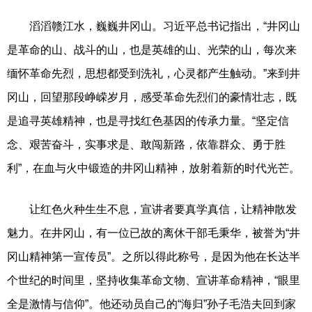
滔滔赣江水，巍巍井冈山。习近平总书记指出，“井冈山
是革命的山、战斗的山，也是英雄的山、光荣的山，每次来
缅怀革命先烈，思想都受到洗礼，心灵都产生触动。”来到井
冈山，回望那段峥嵘岁月，感受革命先烈们的豪情壮志，既
是追寻英雄精神，也是寻找红色基因的传承力量。“坚定信
念、艰苦奋斗，实事求是、敢闯新路，依靠群众、勇于胜
利”，在血与火中锻造的井冈山精神，放射着新的时代光芒。
让红色火种生生不息，宣讲者要真学真信，让精神散发
魅力。在井冈山，有一位已故的离休干部毛秉华，被誉为“井
冈山精神第一宣传员”。之所以得此称号，是因为他在长达半
个世纪的时间里，坚持收集革命文物、宣讲革命精神，“眼里
全是激情与信仰”。他还动员自己的“海归”孙子毛浩夫回到家