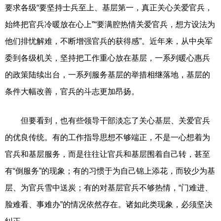
要求各级“要坚持士兵至上、基层第一，真正关心关爱官兵，
始终把官兵冷暖放在心上”“要满腔热情关爱官兵，想方设法为
他们排忧解难，不断增强官兵的获得感”。近年来，从中央军
委到各级机关，坚持把工作重心放在基层，一系列暖心惠兵
的政策陆续出台，一系列服务基层的举措相继落地，基层的
条件大幅改善，官兵的斗志更加昂扬。
但要看到，也有些领导干部淡忘了关心基层、关爱官兵
的优良传统。有的工作指导思想不够端正，不是一心想着为
官兵和基层服务，而是往往让官兵和基层围着自己转，甚至
有“倒服务”的现象；有的习惯于为自己锦上添花，而较少为基
层、为官兵雪中送炭；有的对基层官兵不够热情，“门难进、
脸难看、事难办”的情况依然存在。诸如此类现象，必须坚决