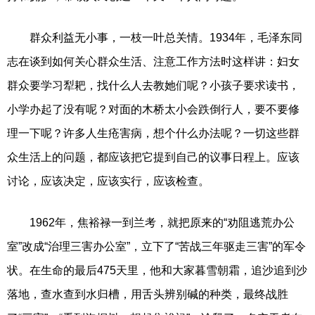
群众利益无小事，一枝一叶总关情。1934年，毛泽东同
志在谈到如何关心群众生活、注意工作方法时这样讲：妇女
群众要学习犁耙，找什么人去教她们呢？小孩子要求读书，
小学办起了没有呢？对面的木桥太小会跌倒行人，要不要修
理一下呢？许多人生疮害病，想个什么办法呢？一切这些群
众生活上的问题，都应该把它提到自己的议事日程上。应该
讨论，应该决定，应该实行，应该检查。
1962年，焦裕禄一到兰考，就把原来的“劝阻逃荒办公
室”改成“治理三害办公室”，立下了“苦战三年驱走三害”的军令
状。在生命的最后475天里，他和大家暮雪朝霜，追沙追到沙
落地，查水查到水归槽，用舌头辨别碱的种类，最终战胜