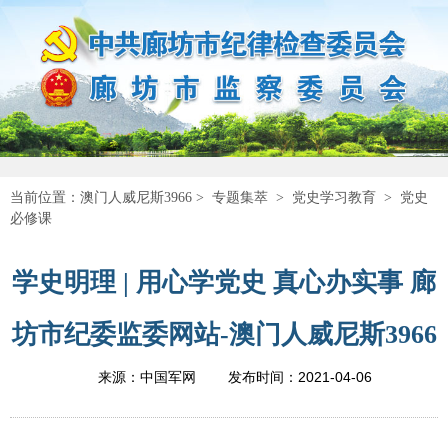
当前位置：
澳门人威尼斯3966
>
专题集萃
>
党史学习教育
>
党史
必修课
学史明理 | 用心学党史 真心办实事 廊
坊市纪委监委网站-澳门人威尼斯3966
2021-04-06
来源：中国军网
发布时间：