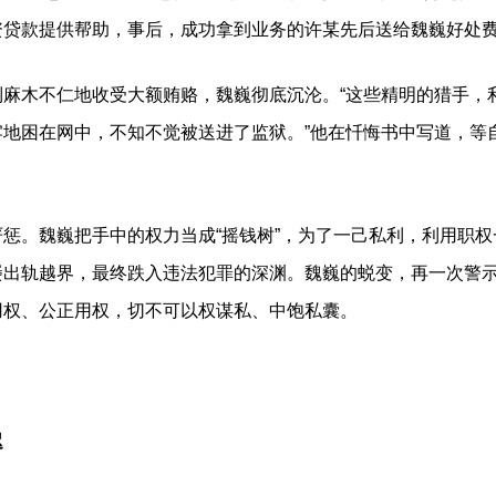
贷款提供帮助，事后，成功拿到业务的许某先后送给魏巍好处费
木不仁地收受大额贿赂，魏巍彻底沉沦。“这些精明的猎手，
牢地困在网中，不知不觉被送进了监狱。”他在忏悔书中写道，等
。魏巍把手中的权力当成“摇钱树”，为了一己私利，利用职权
屡出轨越界，最终跌入违法犯罪的深渊。魏巍的蜕变，再一次警
用权、公正用权，切不可以权谋私、中饱私囊。
迟