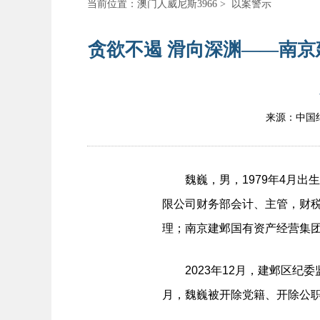
当前位置：
澳门人威尼斯3966
>
以案警示
贪欲不遏 滑向深渊——南
来源：中国
魏巍，男，1979年4月出生，
限公司财务部会计、主管，财税
理；南京建邺国有资产经营集
2023年12月，建邺区纪委监
月，魏巍被开除党籍、开除公职