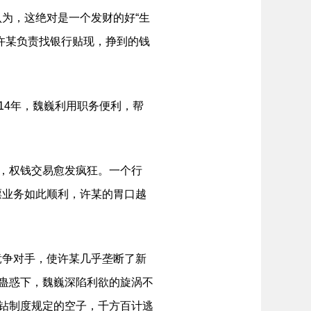
为，这绝对是一个发财的好“生
许某负责找银行贴现，挣到的钱
14年，魏巍利用职务便利，帮
，权钱交易愈发疯狂。一个行
票业务如此顺利，许某的胃口越
争对手，使许某几乎垄断了新
的蛊惑下，魏巍深陷利欲的旋涡不
来钻制度规定的空子，千方百计逃