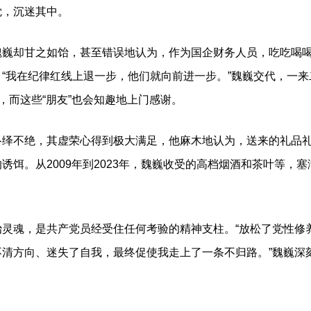
觉，沉迷其中。
却甘之如饴，甚至错误地认为，作为国企财务人员，吃吃喝喝
“我在纪律红线上退一步，他们就向前进一步。”魏巍交代，一
，而这些“朋友”也会知趣地上门感谢。
不绝，其虚荣心得到极大满足，他麻木地认为，送来的礼品礼
诱饵。从2009年到2023年，魏巍收受的高档烟酒和茶叶等，
。
魂，是共产党员经受住任何考验的精神支柱。“放松了党性修
清方向、迷失了自我，最终促使我走上了一条不归路。”魏巍深