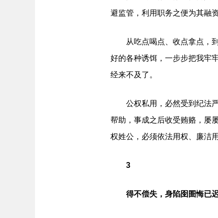
避监管，利用职务之便为其融资
从吃点喝点、收点拿点，到麻
好的各种诱饵，一步步把我牢
经来不及了。
公权私用，必然受到纪法严惩
帮助，事成之后收受贿赂，屡
权姓公，必须依法用权、廉洁
3
得不偿失，身陷囹圄悔已