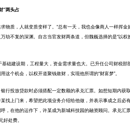
财”两头占
物质，人就变质变样了。“总有一天，我也会像商人一样挥金如
万劫不复的深渊。自古当官发财两条道，但魏巍选择的是“以权换钱
于基础建设期，工程量大，资金需求量也大。已升任公司财税部
用这个机会，以权开道聚钱敛财，实现他所谓的“财富梦”。
行投放贷款时必须搭配一定数额的承兑汇票。如想短期内获取
许某找上门来，希望把此项业务介绍给他做，并表示事成之后必
招呼，在他的运作下，许某成为新城科技园的融资顾问。承兑汇
元好处费。