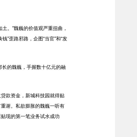
土。”魏巍的价值观严重扭曲，
”歪路邪路，企图“当官”和“发
部长的魏巍，手握数十亿元的融
贷款资金，新城科技园就得贴
有重谢。私欲膨胀的魏巍一听有
票贴现的第一笔业务试水成功