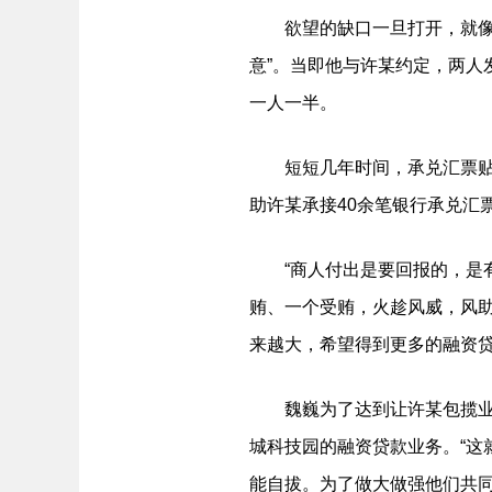
欲望的缺口一旦打开，就像决
意”。当即他与许某约定，两
一人一半。
短短几年时间，承兑汇票贴现“
助许某承接40余笔银行承兑汇
“商人付出是要回报的，是有
贿、一个受贿，火趁风威，风
来越大，希望得到更多的融资
魏巍为了达到让许某包揽业务
城科技园的融资贷款业务。“这
能自拔。为了做大做强他们共同