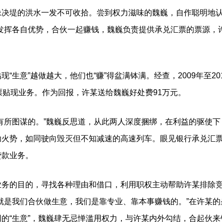
堤的洪水一发不可收拾。尝到权力滋味的魏巍，自作聪明地认
人发挥各自优势，合伙一起赚钱，魏巍负责提供承兑汇票的票源，
生意”越做越大，他们也“赚”得盆满钵满。经查，2009年至20
票贴现业务。作为回报，许某送给魏巍好处费91万元。
所图谋的。”魏巍反思道，从此两人深度捆绑，在利益的驱使下
助火势，如同驶向毁灭但不知减速的高速列车。眼见银行承兑汇
贷款业务。
的目的，寻找各种理由和借口，利用职权主动帮助许某排除竞
就是我们合伙做生意，我们是靠专业、靠本事赚钱的。”在许某
的“生意”，魏巍肆无忌惮滥用权力，与许某内外勾结，合起伙