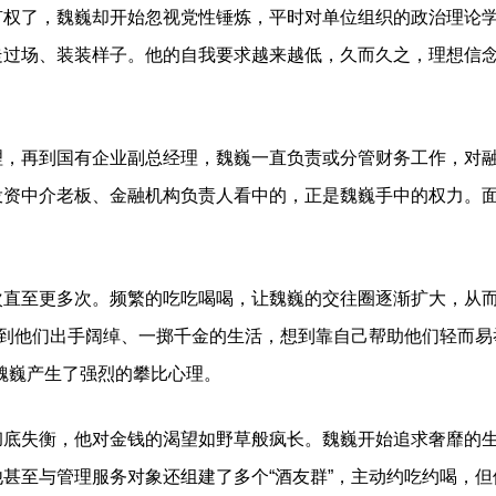
了，魏巍却开始忽视党性锤炼，平时对单位组织的政治理论学
走过场、装装样子。他的自我要求越来越低，久而久之，理想信
再到国有企业副总经理，魏巍一直负责或分管财务工作，对融
投资中介老板、金融机构负责人看中的，正是魏巍手中的权力。
。
至更多次。频繁的吃吃喝喝，让魏巍的交往圈逐渐扩大，从而形
看到他们出手阔绰、一掷千金的生活，想到靠自己帮助他们轻而易
魏巍产生了强烈的攀比心理。
失衡，他对金钱的渴望如野草般疯长。魏巍开始追求奢靡的生
甚至与管理服务对象还组建了多个“酒友群”，主动约吃约喝，