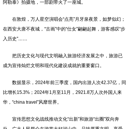
阿勒泰》拍摄地，一部剧带火了一座城。
在敦煌，万人星空演唱会“点亮”月牙泉夜景，如梦似幻；
在西安大唐不夜城，“古画”中的“仕女”翩翩起舞，游客感叹“步
入历史”……
把历史文化与现代文明融入旅游经济发展之中，旅游已
成为宣传灿烂文明和现代化建设成就的重要窗口。
数据显示，2024年前三季度，国内出游人次42.37亿，同
比增长15.3%；2024年1月至11月，2921.8万人次外国人来
华，“china travel”风靡世界。
宣传思想文化战线推动文化“出新”和旅游“出圈”双向奔
赴，广大人民群众在游赏大好河山中，品味厚重文明，享受