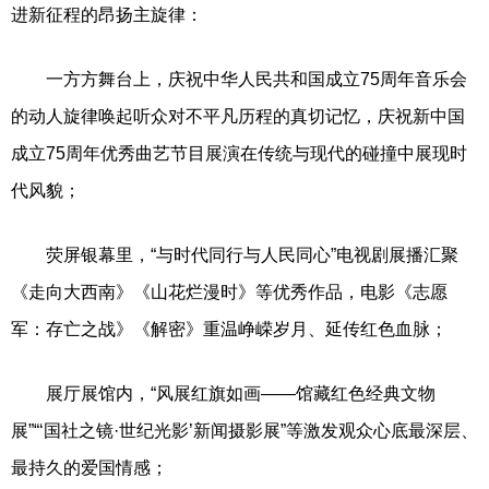
进新征程的昂扬主旋律：
一方方舞台上，庆祝中华人民共和国成立75周年音乐会
的动人旋律唤起听众对不平凡历程的真切记忆，庆祝新中国
成立75周年优秀曲艺节目展演在传统与现代的碰撞中展现时
代风貌；
荧屏银幕里，“与时代同行与人民同心”电视剧展播汇聚
《走向大西南》《山花烂漫时》等优秀作品，电影《志愿
军：存亡之战》《解密》重温峥嵘岁月、延传红色血脉；
展厅展馆内，“风展红旗如画——馆藏红色经典文物
展”“‘国社之镜·世纪光影’新闻摄影展”等激发观众心底最深层、
最持久的爱国情感；