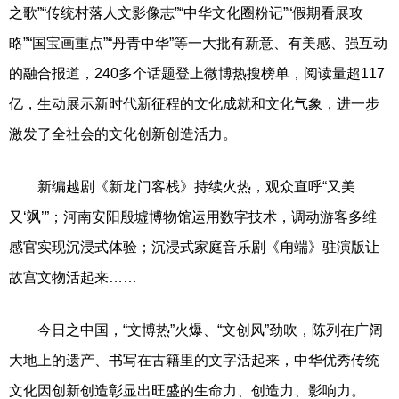
之歌”“传统村落人文影像志”“中华文化圈粉记”“假期看展攻
略”“国宝画重点”“丹青中华”等一大批有新意、有美感、强互动
的融合报道，240多个话题登上微博热搜榜单，阅读量超117
亿，生动展示新时代新征程的文化成就和文化气象，进一步
激发了全社会的文化创新创造活力。
新编越剧《新龙门客栈》持续火热，观众直呼“又美
又‘飒’”；河南安阳殷墟博物馆运用数字技术，调动游客多维
感官实现沉浸式体验；沉浸式家庭音乐剧《甪端》驻演版让
故宫文物活起来……
今日之中国，“文博热”火爆、“文创风”劲吹，陈列在广阔
大地上的遗产、书写在古籍里的文字活起来，中华优秀传统
文化因创新创造彰显出旺盛的生命力、创造力、影响力。