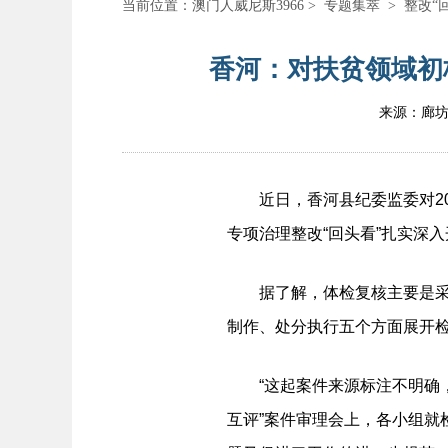
当前位置：
澳门人威尼斯3966
>
专题集萃
>
整改“
香河：对扶贫领域初核
来源：廊
近日，香河县纪委监委对20
专项治理整改“回头看”扎实深
据了解，体检复核主要是采取
制作、处分执行五个方面展开
“这起案件来源标注不明确，案件
互评”案件审理会上，各小组