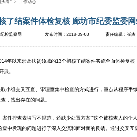
回头看”
>
工作动态
了结案件体检复核 廊坊市纪委监委网站
2018-09-03
坊纪检监察网
发布时间：
责任编辑：
崔杰
14年以来涉及扶贫领域的13个初核了结案件实施全面体检复核
入开展。
小组交叉互查、审理室集中检查的方式进行，重点从程序手续
检查，找出存在的问题。
排查表填写不规范，还缺少处置方案”“这个被核查人的个人简历需要
就检查中发现的问题进行了深入交流和面对面的反馈。通过交叉互