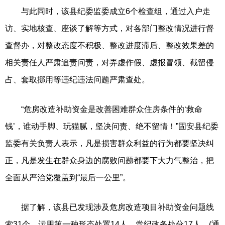
与此同时，该县纪委监委成立6个检查组，通过入户走
访、实地核查、座谈了解等方式，对各部门整改情况进行督
查督办，对整改态度不积极、整改进度滞后、整改效果差的
相关责任人严肃追责问责，对弄虚作假、虚报冒领、截留侵
占、套取挪用等违纪违法问题严肃查处。
“危房改造补助资金是改善困难群众住房条件的‘救命
钱’，谁动手脚、玩猫腻，坚决问责、绝不留情！”固安县纪委
监委有关负责人表示，凡是损害群众利益的行为都要坚决纠
正，凡是发生在群众身边的腐败问题都要下大力气整治，把
全面从严治党覆盖到“最后一公里”。
据了解，该县已发现涉及危房改造项目补助资金问题线
索31个，运用第一种形态处置14人，党纪政务处分17人。(通