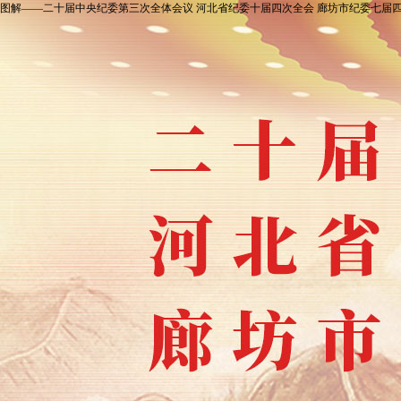
图解——二十届中央纪委第三次全体会议 河北省纪委十届四次全会 廊坊市纪委七届四