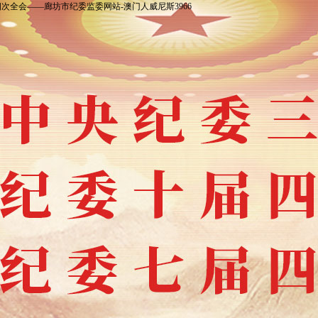
次全会——廊坊市纪委监委网站-澳门人威尼斯3966