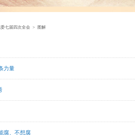
纪委七届四次全会
>
图解
条力量
秀
能腐、不想腐