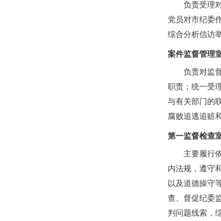
负责受理
党员对市纪委
综合分析信访
案件监督管理
负责对监
职责；统一受
与有关部门的
腐败追逃追赃
第一监督检查
主要履行
内法规，遵守
以及道德操守
查、督促纪委
判问题线索，