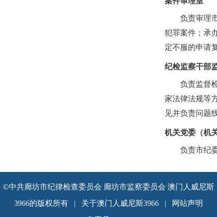
案件审理室
负责审理
犯罪案件；承
定不服的申请
纪检监察干部
负责监督
家法律法规等
见并负责问题
机关党委（机
负责市纪
©中共廊坊市纪律检查委员会 廊坊市监察委员会 澳门人威尼斯
3966的版权所有
|
关于澳门人威尼斯3966
|
网站声明