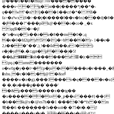
@���x��n�rhu@.\⅛v��������
���s~� g�nt��(����*j��*�-
q��w"�nj���1��cr!�*� ň�
fa>�aªwx(6�>��j�i����ĩ��v�bx)���dj�
�j���?"���pȱk@���o�co� _�x
qq$l�!�>�j!
�"o�wq� x��z�u�8��ms�0�:,q
�r�0�fd2(py5�lj�>b���y- 1��e�
2,t���"��',)˻!��űd|��ܒ l�)
e�j�y(�,�ػgpt�p���j�5!
��ܞ)�����ϭh������a䕜�|c�
}pq-j�umn�������
o�w0g�y��l=�{p�jo�r����o�ғ���_�l
�xbu܉�c�l�;�j@! �&srꋼ
����w�z�g),���3���o�q����e�u
� �,�s���g��
�`���'
t�&ϼ���s����x��tg��
�x������xv�_p��o ���#}��}
�h��$k@x�/@es7h��1 ����?�*fx ��m
쀽��6 ����̜���?a��soit� �75�t�.�(!
����qj���v�r�_n���p�y>#2}!